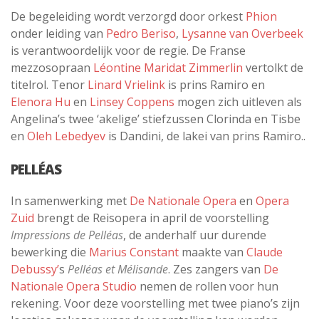
De begeleiding wordt verzorgd door orkest
Phion
onder leiding van
Pedro Beriso
,
Lysanne van Overbeek
is verantwoordelijk voor de regie. De Franse
mezzosopraan
Léontine Maridat Zimmerlin
vertolkt de
titelrol. Tenor
Linard Vrielink
is prins Ramiro en
Elenora Hu
en
Linsey Coppens
mogen zich uitleven als
Angelina’s twee ‘akelige’ stiefzussen Clorinda en Tisbe
en
Oleh Lebedyev
is Dandini, de lakei van prins Ramiro..
PELLÉAS
In samenwerking met
De Nationale Opera
en
Opera
Zuid
brengt de Reisopera in april de voorstelling
Impressions de Pelléas
, de anderhalf uur durende
bewerking die
Marius Constant
maakte van
Claude
Debussy’
s
Pelléas et Mélisande
. Zes zangers van
De
Nationale Opera Studio
nemen de rollen voor hun
rekening. Voor deze voorstelling met twee piano’s zijn