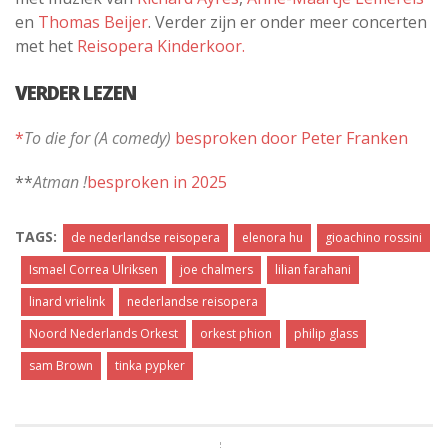
en
Thomas Beijer
. Verder zijn er onder meer concerten
met het
Reisopera Kinderkoor.
VERDER LEZEN
*
To die for (A comedy)
besproken door Peter Franken
**
Atman !
besproken in 2025
TAGS:
de nederlandse reisopera
elenora hu
gioachino rossini
Ismael Correa Ulriksen
joe chalmers
lilian farahani
linard vrielink
nederlandse reisopera
Noord Nederlands Orkest
orkest phion
philip glass
sam Brown
tinka pypker