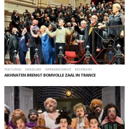
FEATURED
HEADLINE
OPERARECENSIE
RECENSIES
AKHNATEN BRENGT BOMVOLLE ZAAL IN TRANCE