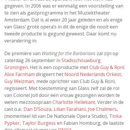
gegeven. In 2006 was er eenmalig een voorstelling van
te zien als gastprogramma in het Muziektheater
Amsterdam. Dat is al weer 20 jaar geleden en als enige
van Glass’ grote opera’s in dit de enige die nooit een
tweede productie is gegund geweest. Daar komt nu
verandering in.
De première van
Waiting for the Barbarians
zal zijn op
zaterdag 26 september in
Stadsschouwburg
Groningen.
Het is een coproductie met
Club Guy & Roni.
Alice Farnham
dirigeert het
Noord Nederlands Orkest
,
Guy Weizman
, mede oprichter van Club Guy & Roni,
regisseert. Met toestemming van Glass zelf zal de rol
van Colonel Joll door een vrouw gezongen worden te
weten mezzosopraan
Charlotte Hellekant.
Verder in de
cast o.a.:
Dan D’Souza
,
Lilian Farahani
,
Joe Chalmers,
(
momenteel lid van De Nationale Opera Studio),
Tinka
Pypker
,
Taylor Burgess
en Fabian Homburg, de laatste
drie allemaal alumni van
DNOA.