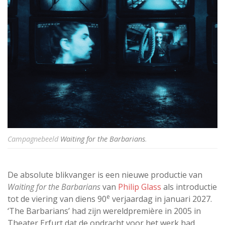
Campagnebeeld
Waiting for the Barbarians
.
De absolute blikvanger is een nieuwe productie van
Waiting for the Barbarians
van
Philip Glass
als introductie
e
tot de viering van diens 90
verjaardag in januari 2027.
‘The Barbarians’ had zijn wereldpremière in 2005 in
Theater Erfurt dat de opdracht voor het werk had