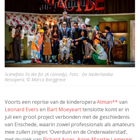
Scènefoto To die for (A comedy). Foto : De Nederlandse
Reisopera, © Marco Borggreve
Voorts een reprise van de kinderopera
Atman**
van
Leonard Evers
en
Bart Moeyeart
tenslotte komt er in
juli een groot project verbonden met de geschiedenis
van Enschede, waarin zowel professionals als amateurs
mee zullen zingen: ‘Overduin en de Onderwaterstad’,
met muziek van
Richard Ayres
,
Anne-Maartje Lemereis