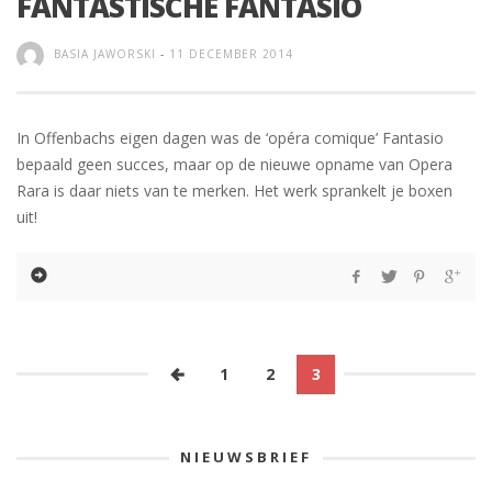
FANTASTISCHE FANTASIO
BASIA JAWORSKI
-
11 DECEMBER 2014
In Offenbachs eigen dagen was de ‘opéra comique’ Fantasio
bepaald geen succes, maar op de nieuwe opname van Opera
Rara is daar niets van te merken. Het werk sprankelt je boxen
uit!
1
2
3
NIEUWSBRIEF