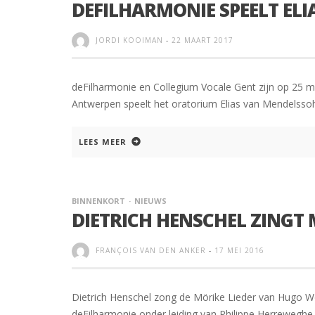
DEFILHARMONIE SPEELT ELI
JORDI KOOIMAN
-
22 MAART 2017
deFilharmonie en Collegium Vocale Gent zijn op 25 ma
Antwerpen speelt het oratorium Elias van Mendelssohn
LEES MEER
BINNENKORT
NIEUWS
DIETRICH HENSCHEL ZINGT 
FRANÇOIS VAN DEN ANKER
-
17 MEI 2016
Dietrich Henschel zong de Mörike Lieder van Hugo W
deFilharmonie onder leiding van Philippe Herreweghe