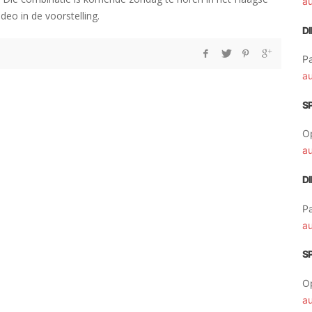
a
deo in de voorstelling.
D
Pa
a
S
O
a
D
Pa
a
S
O
a