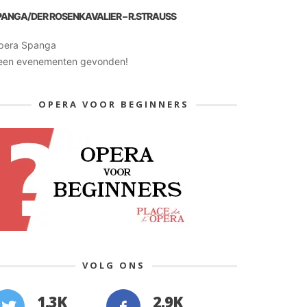
PANGA/DER ROSENKAVALIER – R.STRAUSS
pera Spanga
een evenementen gevonden!
OPERA VOOR BEGINNERS
VOLG ONS
1.3K