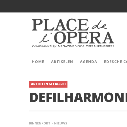
HOME
ARTIKELEN
AGENDA
EDESCHE 
ARTIKELEN GETAGGED
DEFILHARMON
BINNENKORT
NIEUWS