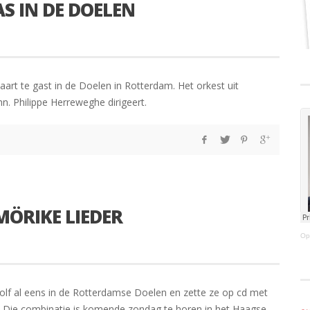
AS IN DE DOELEN
art te gast in de Doelen in Rotterdam. Het orkest uit
. Philippe Herreweghe dirigeert.
MÖRIKE LIEDER
Op
olf al eens in de Rotterdamse Doelen en zette ze op cd met
. Die combinatie is komende zondag te horen in het Haagse