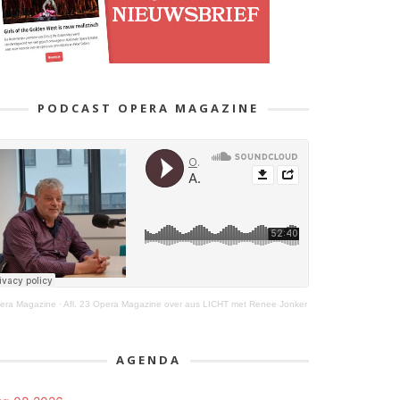
PODCAST OPERA MAGAZINE
era Magazine
·
Afl. 23 Opera Magazine over aus LICHT met Renee Jonker
AGENDA