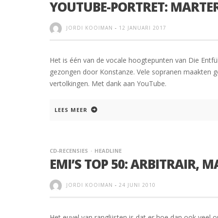
YOUTUBE-PORTRET: MARTE
JORDI KOOIMAN
-
12 JANUARI 2017
Het is één van de vocale hoogtepunten van Die Entführ
gezongen door Konstanze. Vele sopranen maakten goed
vertolkingen. Met dank aan YouTube.
LEES MEER
CD-RECENSIES
HEADLINE
EMI’S TOP 50: ARBITRAIR, 
JORDI KOOIMAN
-
24 JUNI 2010
Het euvel van ranglijsten is dat er hoe dan ook veel 