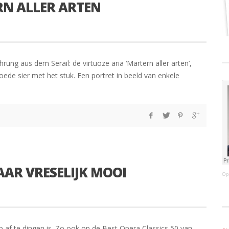
RN ALLER ARTEN
ung aus dem Serail: de virtuoze aria ‘Martern aller arten’,
e sier met het stuk. Een portret in beeld van enkele
MAAR VRESELIJK MOOI
Op
op af te dingen is. Zo ook op de Best Opera Classics 50 van