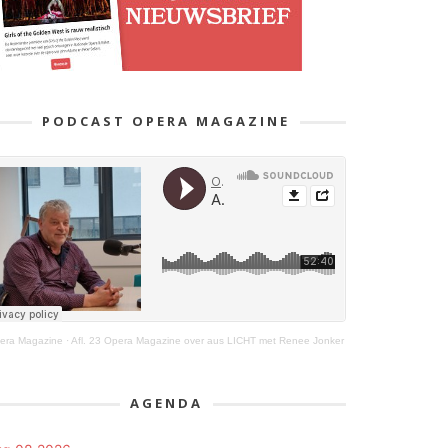
PODCAST OPERA MAGAZINE
era Magazine
·
Afl. 23 Opera Magazine over aus LICHT met Renee Jonker
AGENDA