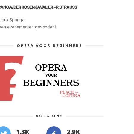
PANGA/DER ROSENKAVALIER – R.STRAUSS
pera Spanga
een evenementen gevonden!
OPERA VOOR BEGINNERS
VOLG ONS
1.3K