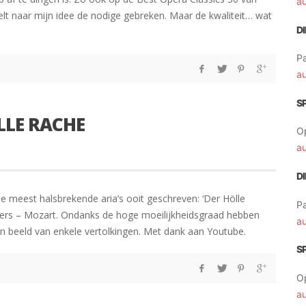
a
n telt naar mijn idee de nodige gebreken. Maar de kwaliteit… wat
D
Pa
a
S
LLE RACHE
O
a
D
 meest halsbrekende aria’s ooit geschreven: ‘Der Hölle
Pa
nders – Mozart. Ondanks de hoge moeilijkheidsgraad hebben
a
in beeld van enkele vertolkingen. Met dank aan Youtube.
S
O
a