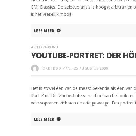
EMI Classics. De selectie aria’s is hoogst arbitrair e
is het vreselijk mooi!
LEES MEER
ACHTERGROND
YOUTUBE-PORTRET: DER HÖ
JORDI KOOIMAN
-
25 AUGUSTUS 2009
Het is zowel één van de meest bekende als één van de
Rache’ uit Die Zauberflöte van – hoe kan het ook a
vele sopranen zich aan de aria gewaagd. Een portret 
LEES MEER