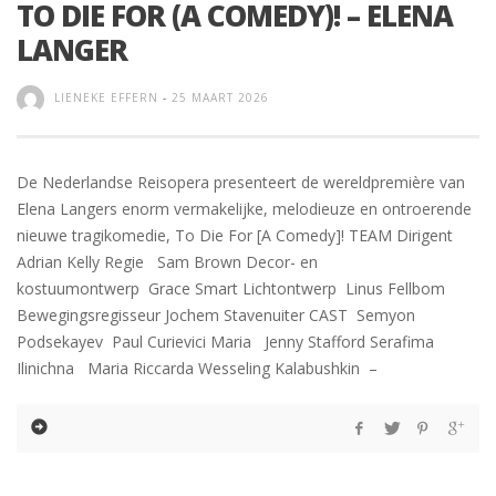
TO DIE FOR (A COMEDY)! – ELENA
LANGER
LIENEKE EFFERN
-
25 MAART 2026
De Nederlandse Reisopera presenteert de wereldpremière van
Elena Langers enorm vermakelijke, melodieuze en ontroerende
nieuwe tragikomedie, To Die For [A Comedy]! TEAM Dirigent
Adrian Kelly Regie Sam Brown Decor- en
kostuumontwerp Grace Smart Lichtontwerp Linus Fellbom
Bewegingsregisseur Jochem Stavenuiter CAST Semyon
Podsekayev Paul Curievici Maria Jenny Stafford Serafima
Ilinichna Maria Riccarda Wesseling Kalabushkin –