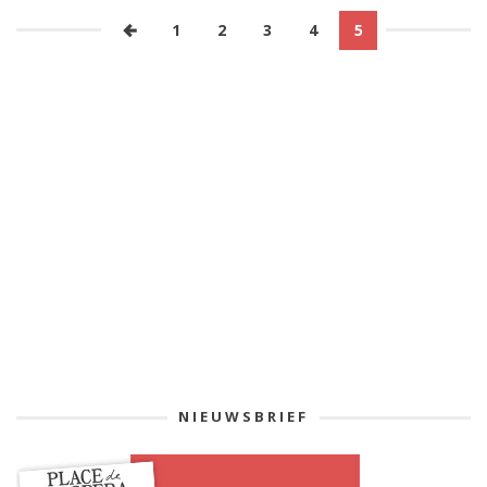
1
2
3
4
5
NIEUWSBRIEF