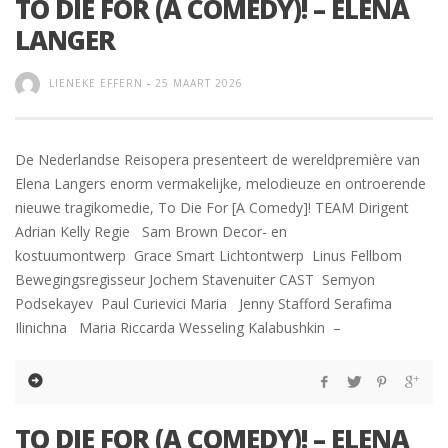
TO DIE FOR (A COMEDY)! – ELENA
LANGER
LIENEKE EFFERN
-
25 MAART 2026
De Nederlandse Reisopera presenteert de wereldpremière van
Elena Langers enorm vermakelijke, melodieuze en ontroerende
nieuwe tragikomedie, To Die For [A Comedy]! TEAM Dirigent
Adrian Kelly Regie Sam Brown Decor- en
kostuumontwerp Grace Smart Lichtontwerp Linus Fellbom
Bewegingsregisseur Jochem Stavenuiter CAST Semyon
Podsekayev Paul Curievici Maria Jenny Stafford Serafima
Ilinichna Maria Riccarda Wesseling Kalabushkin –
TO DIE FOR (A COMEDY)! – ELENA