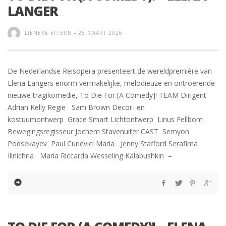
LANGER
LIENEKE EFFERN
-
25 MAART 2026
De Nederlandse Reisopera presenteert de wereldpremière van
Elena Langers enorm vermakelijke, melodieuze en ontroerende
nieuwe tragikomedie, To Die For [A Comedy]! TEAM Dirigent
Adrian Kelly Regie Sam Brown Decor- en
kostuumontwerp Grace Smart Lichtontwerp Linus Fellbom
Bewegingsregisseur Jochem Stavenuiter CAST Semyon
Podsekayev Paul Curievici Maria Jenny Stafford Serafima
Ilinichna Maria Riccarda Wesseling Kalabushkin –