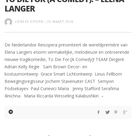
LANGER
LIENEKE EFFERN
-
25 MAART 2026
De Nederlandse Reisopera presenteert de wereldpremière van
Elena Langers enorm vermakelijke, melodieuze en ontroerende
nieuwe tragikomedie, To Die For [A Comedy]! TEAM Dirigent
Adrian Kelly Regie Sam Brown Decor- en
kostuumontwerp Grace Smart Lichtontwerp Linus Fellbom
Bewegingsregisseur Jochem Stavenuiter CAST Semyon
Podsekayev Paul Curievici Maria Jenny Stafford Serafima
Ilinichna Maria Riccarda Wesseling Kalabushkin –