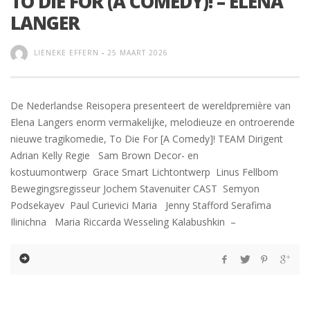
TO DIE FOR (A COMEDY)! – ELENA
LANGER
LIENEKE EFFERN
-
25 MAART 2026
De Nederlandse Reisopera presenteert de wereldpremière van
Elena Langers enorm vermakelijke, melodieuze en ontroerende
nieuwe tragikomedie, To Die For [A Comedy]! TEAM Dirigent
Adrian Kelly Regie Sam Brown Decor- en
kostuumontwerp Grace Smart Lichtontwerp Linus Fellbom
Bewegingsregisseur Jochem Stavenuiter CAST Semyon
Podsekayev Paul Curievici Maria Jenny Stafford Serafima
Ilinichna Maria Riccarda Wesseling Kalabushkin –