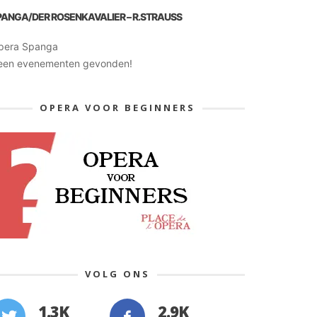
PANGA/DER ROSENKAVALIER – R.STRAUSS
pera Spanga
een evenementen gevonden!
OPERA VOOR BEGINNERS
VOLG ONS
1.3K