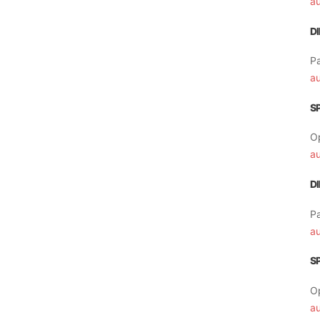
a
D
Pa
a
S
O
a
D
Pa
a
S
O
a