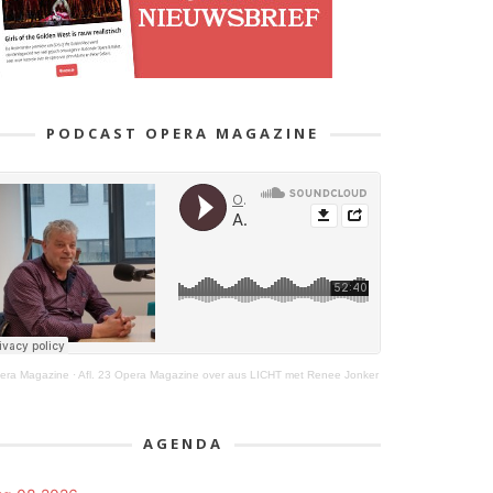
PODCAST OPERA MAGAZINE
era Magazine
·
Afl. 23 Opera Magazine over aus LICHT met Renee Jonker
AGENDA