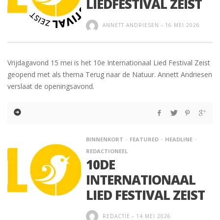
LIEDFESTIVAL ZEIST
ANNETT ANDRIESEN
-
16 MEI 2026
Vrijdagavond 15 mei is het 10e Internationaal Lied Festival Zeist
geopend met als thema Terug naar de Natuur. Annett Andriesen
verslaat de openingsavond.
BINNENKORT
FEATURED
HEADLINE
REDACTIONEEL
10DE
INTERNATIONAAL
LIED FESTIVAL ZEIST
REDACTIE
-
14 MEI 2026