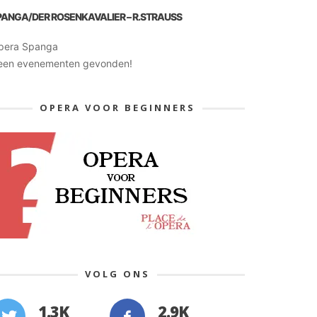
PANGA/DER ROSENKAVALIER – R.STRAUSS
pera Spanga
een evenementen gevonden!
OPERA VOOR BEGINNERS
VOLG ONS
1.3K