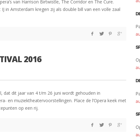
a
pera’s van Harrison Birtwistle, The Corridor en The Cure.
 in Amsterdam kregen zij als double bill van een volle zaal
D
Pa
a
S
IVAL 2016
O
a
D
, dat dit jaar van 4 t/m 26 juni wordt gehouden in
Pa
era- en muziektheatervoorstellingen. Place de l’Opera keek met
a
epunten op een rij.
S
O
a