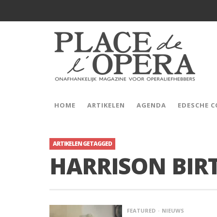
HOME
ARTIKELEN
AGENDA
EDESCHE 
ARTIKELEN GETAGGED
HARRISON BIR
FEATURED
NIEUWS