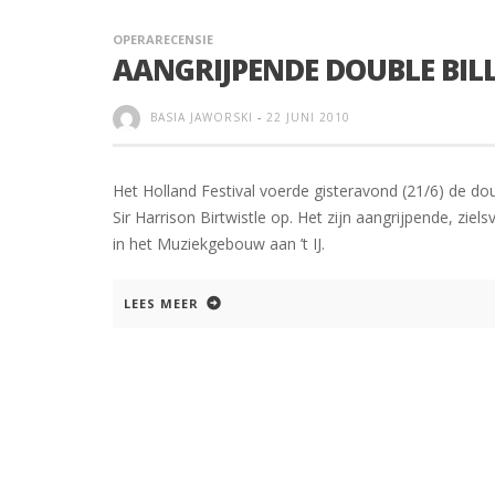
OPERARECENSIE
AANGRIJPENDE DOUBLE BILL
BASIA JAWORSKI
-
22 JUNI 2010
Het Holland Festival voerde gisteravond (21/6) de d
Sir Harrison Birtwistle op. Het zijn aangrijpende, zi
in het Muziekgebouw aan ’t IJ.
LEES MEER