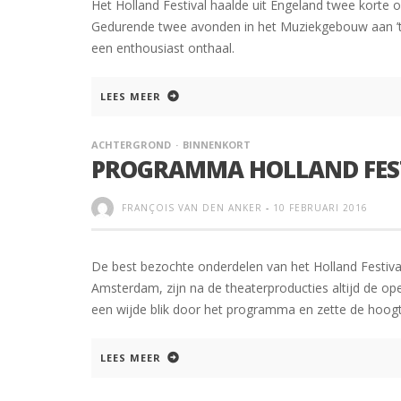
Het Holland Festival haalde uit Engeland twee korte o
Gedurende twee avonden in het Muziekgebouw aan ’t IJ
een enthousiast onthaal.
LEES MEER
ACHTERGROND
BINNENKORT
PROGRAMMA HOLLAND FEST
FRANÇOIS VAN DEN ANKER
-
10 FEBRUARI 2016
De best bezochte onderdelen van het Holland Festival
Amsterdam, zijn na de theaterproducties altijd de op
een wijde blik door het programma en zette de hoogt
LEES MEER