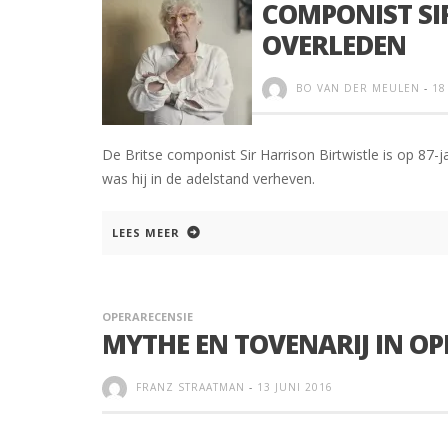
COMPONIST SI
OVERLEDEN
BO VAN DER MEULEN
-
18
De Britse componist Sir Harrison Birtwistle is op 87-ja
was hij in de adelstand verheven.
LEES MEER
OPERARECENSIE
MYTHE EN TOVENARIJ IN OP
FRANZ STRAATMAN
-
13 JUNI 2016