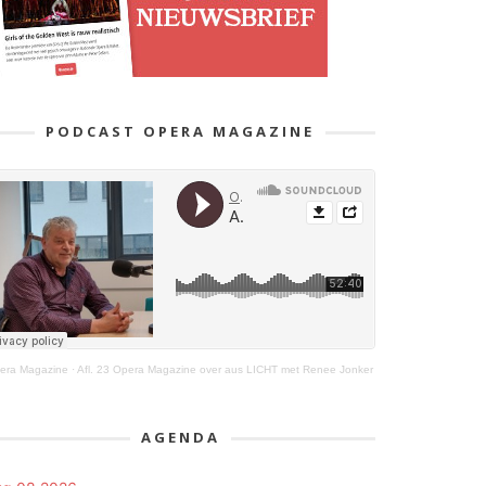
PODCAST OPERA MAGAZINE
era Magazine
·
Afl. 23 Opera Magazine over aus LICHT met Renee Jonker
AGENDA