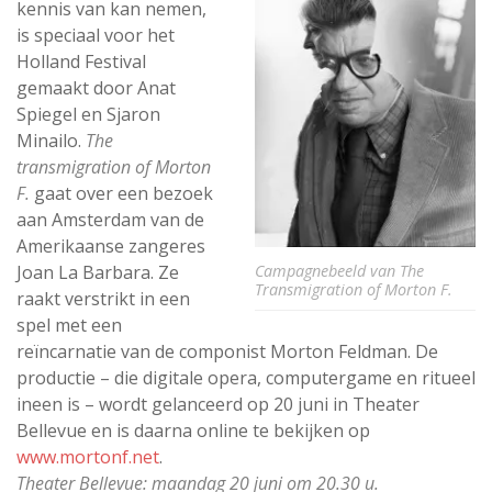
kennis van kan nemen,
is speciaal voor het
Holland Festival
gemaakt door Anat
Spiegel en Sjaron
Minailo.
The
transmigration of Morton
F.
gaat over een bezoek
aan Amsterdam van de
Amerikaanse zangeres
Campagnebeeld van The
Joan La Barbara. Ze
Transmigration of Morton F.
raakt verstrikt in een
spel met een
reïncarnatie van de componist Morton Feldman. De
productie – die digitale opera, computergame en ritueel
ineen is – wordt gelanceerd op 20 juni in Theater
Bellevue en is daarna online te bekijken op
www.mortonf.net
.
Theater Bellevue: maandag 20 juni om 20.30 u.