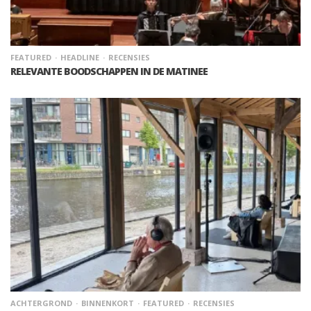
FEATURED
HEADLINE
RECENSIES
RELEVANTE BOODSCHAPPEN IN DE MATINEE
ACHTERGROND
BINNENKORT
FEATURED
RECENSIES