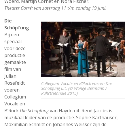
Woerd, Martijn Cornet en Nora Fischer.
Theater Carré: van zaterdag 11 t/m zondag 19 juni.
Die
Schöpfung
Bij een
speciaal
voor deze
productie
gemaakte
film van
Julian
Rosefeldt
Collegium Vocale en B’Rock voeren Die
Schöpfung uit. (© Wonge Bermann /
voeren
Ruhrtriennale 2015)
Collegium
Vocale en
B’Rock
Die Schöpfung
van Haydn uit. René Jacobs is
muzikaal leider van de productie. Sophie Karthäuser,
Maximilian Schmitt en Johannes Weisser zijn de