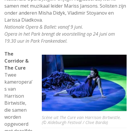
samen met muzikaal leider Mariss Jansons. Solisten zijn
onder anderen Misha Didyk, Vladimir Stoyanov en
Larissa Diadkova.
Nationale Opera & Ballet: vanaf 9 juni.
Opera in het Park brengt de voorstelling op 24 juni om
19.30 uur in Park Frankendael.
The
Corridor &
The Cure
Twee
kameropera’
s van
Harrison
Birtwistle,
die samen
worden
Scène uit The Cure van Harrison Birtwistle.
(© Aldeburgh Festival / Clive Barda)
opgevoerd