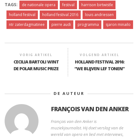
TAGS:
de nationale opera
festival
harrison birtwistle
holland festival
holland festival 2016
louis andriessen
ntr zaterdagmatinee
pierre audi
programma
sjaron minailo
VORIG ARTIKEL
VOLGEND ARTIKEL
CECILIA BARTOLI WINT
HOLLAND FESTIVAL 2016:
DE POLAR MUSIC PRIZE
“WE BLIJVEN LEF TONEN”
DE AUTEUR
FRANÇOIS VAN DEN ANKER
François van den Anker is
muziekjournalist. Hij doet verslag van de
wereld van opera en lied met interviews,