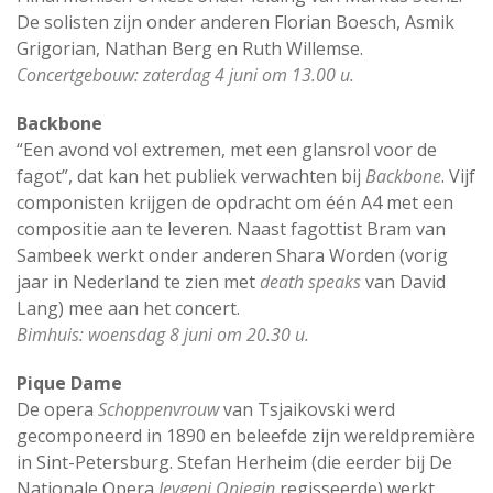
De solisten zijn onder anderen Florian Boesch, Asmik
Grigorian, Nathan Berg en Ruth Willemse.
Concertgebouw: zaterdag 4 juni om 13.00 u.
Backbone
“Een avond vol extremen, met een glansrol voor de
fagot”, dat kan het publiek verwachten bij
Backbone
. Vijf
componisten krijgen de opdracht om één A4 met een
compositie aan te leveren. Naast fagottist Bram van
Sambeek werkt onder anderen Shara Worden (vorig
jaar in Nederland te zien met
death speaks
van David
Lang) mee aan het concert.
Bimhuis: woensdag 8 juni om 20.30 u.
Pique Dame
De opera
Schoppenvrouw
van Tsjaikovski werd
gecomponeerd in 1890 en beleefde zijn wereldpremière
in Sint-Petersburg. Stefan Herheim (die eerder bij De
Nationale Opera
Jevgeni Onjegin
regisseerde) werkt