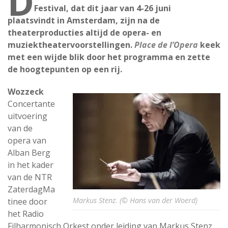
D
Festival, dat dit jaar van 4-26 juni
plaatsvindt in Amsterdam, zijn na de
theaterproducties altijd de opera- en
muziektheatervoorstellingen.
Place de l’Opera
keek
met een wijde blik door het programma en zette
de hoogtepunten op een rij.
Wozzeck
Concertante
uitvoering
van de
opera van
Alban Berg
in het kader
van de NTR
ZaterdagMa
Markus Stenz. (© Hans van der Woerd)
tinee door
het Radio
Filharmonisch Orkest onder leiding van Markus Stenz.