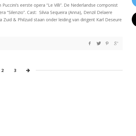
n Puccini’s eerste opera “Le Villi”. De Nederlandse componist
 “Silenzio”. Cast: Silvia Sequeira (Anna), Denzil Delaere
 Zuid & Philzuid staan onder leiding van dirigent Karl Deseure
2
3