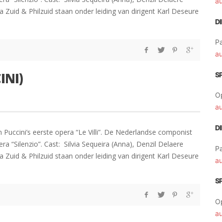
a
 Zuid & Philzuid staan onder leiding van dirigent Karl Deseure
D
Pa
a
INI)
S
O
a
D
n Puccini’s eerste opera “Le Villi”. De Nederlandse componist
 “Silenzio”. Cast: Silvia Sequeira (Anna), Denzil Delaere
Pa
 Zuid & Philzuid staan onder leiding van dirigent Karl Deseure
a
S
O
a