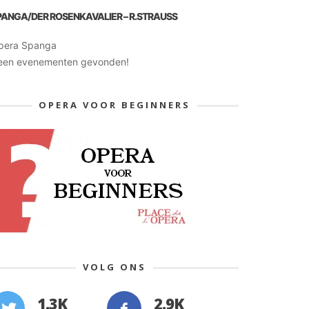
PANGA/DER ROSENKAVALIER – R.STRAUSS
pera Spanga
een evenementen gevonden!
OPERA VOOR BEGINNERS
VOLG ONS
1.3K