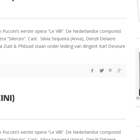
n Puccini’s eerste opera “Le Villi”. De Nederlandse componist
 “Silenzio”. Cast: Silvia Sequeira (Anna), Denzil Delaere
 Zuid & Philzuid staan onder leiding van dirigent Karl Deseure
INI)
Op
n Puccini’s eerste opera “Le Villi”. De Nederlandse componist
 “Silenzio”. Cast: Silvia Sequeira (Anna), Denzil Delaere