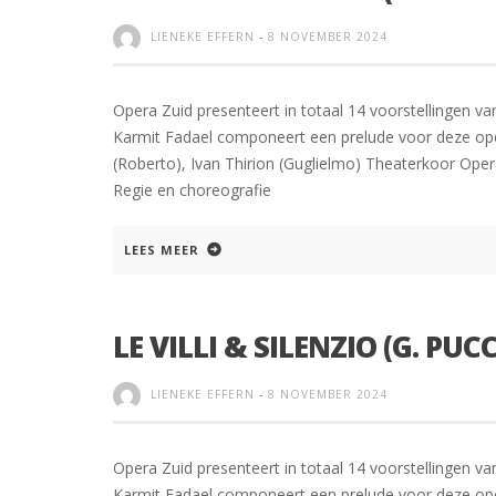
LIENEKE EFFERN
-
8 NOVEMBER 2024
Opera Zuid presenteert in totaal 14 voorstellingen va
Karmit Fadael componeert een prelude voor deze opera
(Roberto), Ivan Thirion (Guglielmo) Theaterkoor Opera
Regie en choreografie
LEES MEER
LE VILLI & SILENZIO (G. PUCC
LIENEKE EFFERN
-
8 NOVEMBER 2024
Opera Zuid presenteert in totaal 14 voorstellingen va
Karmit Fadael componeert een prelude voor deze opera