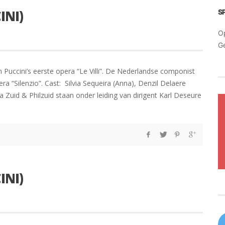
INI)
S
O
G
n Puccini’s eerste opera “Le Villi”. De Nederlandse componist
 “Silenzio”. Cast: Silvia Sequeira (Anna), Denzil Delaere
 Zuid & Philzuid staan onder leiding van dirigent Karl Deseure
INI)