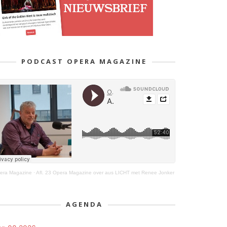
PODCAST OPERA MAGAZINE
era Magazine
·
Afl. 23 Opera Magazine over aus LICHT met Renee Jonker
AGENDA