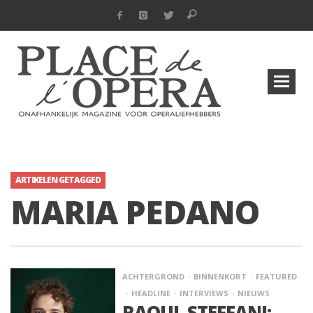
ARTIKELEN GETAGGED
MARIA PEDANO
ACHTERGROND
BINNENKORT
FEATURED
HEADLINE
INTERVIEWS
NIEUWS
RAOUL STEFFANI: