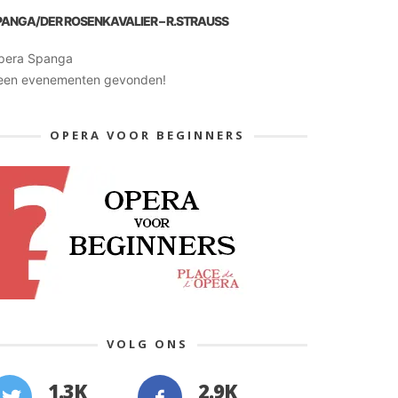
PANGA/DER ROSENKAVALIER – R.STRAUSS
pera Spanga
een evenementen gevonden!
OPERA VOOR BEGINNERS
VOLG ONS
1.3K