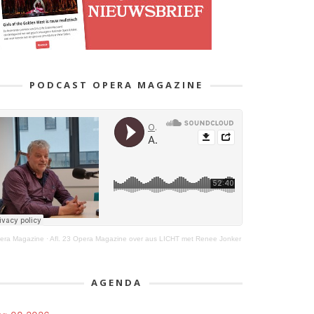
PODCAST OPERA MAGAZINE
era Magazine
·
Afl. 23 Opera Magazine over aus LICHT met Renee Jonker
AGENDA