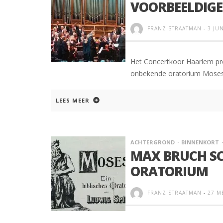
VOORBEELDIGE
FRANZ STRAATMAN
-
3 JU
Het Concertkoor Haarlem pr
onbekende oratorium Moses
LEES MEER
ACHTERGROND
BINNENKORT
MAX BRUCH SC
ORATORIUM
FRANZ STRAATMAN
-
27 M