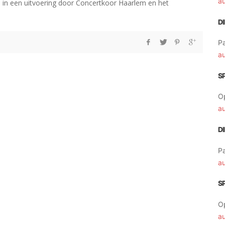
a
 in een uitvoering door Concertkoor Haarlem en het
D
Pa
a
S
O
a
D
Pa
a
S
O
a