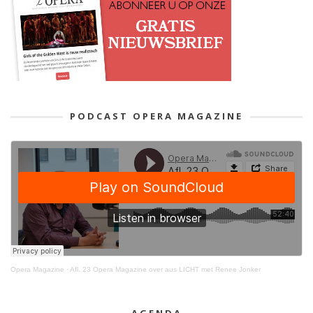
PODCAST OPERA MAGAZINE
Opera Magazine
·
Afl. 23 Opera Magazine over aus LICHT met Renee Jonker
AGENDA