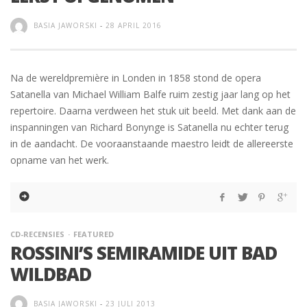
BASIA JAWORSKI
-
28 APRIL 2016
Na de wereldpremière in Londen in 1858 stond de opera
Satanella van Michael William Balfe ruim zestig jaar lang op het
repertoire. Daarna verdween het stuk uit beeld. Met dank aan de
inspanningen van Richard Bonynge is Satanella nu echter terug
in de aandacht. De vooraanstaande maestro leidt de allereerste
opname van het werk.
CD-RECENSIES
FEATURED
ROSSINI’S SEMIRAMIDE UIT BAD
WILDBAD
BASIA JAWORSKI
-
23 JULI 2013