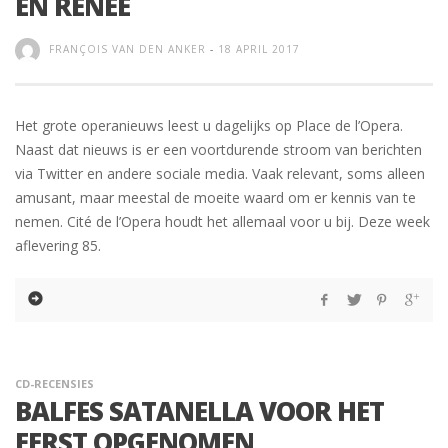
EN RENÉE
FRANÇOIS VAN DEN ANKER
-
18 APRIL 2017
Het grote operanieuws leest u dagelijks op Place de l’Opera.
Naast dat nieuws is er een voortdurende stroom van berichten
via Twitter en andere sociale media. Vaak relevant, soms alleen
amusant, maar meestal de moeite waard om er kennis van te
nemen. Cité de l’Opera houdt het allemaal voor u bij. Deze week
aflevering 85.
CD-RECENSIES
BALFES SATANELLA VOOR HET
EERST OPGENOMEN