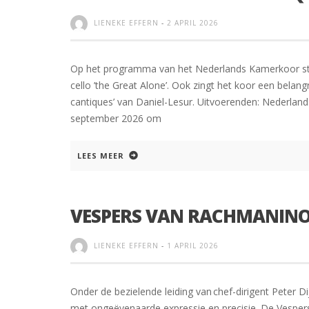
LIENEKE EFFERN
-
2 APRIL 2026
Op het programma van het Nederlands Kamerkoor st
cello ’the Great Alone’. Ook zingt het koor een belan
cantiques’ van Daniel-Lesur. Uitvoerenden: Nederlands
september 2026 om
LEES MEER
VESPERS VAN RACHMANIN
LIENEKE EFFERN
-
1 APRIL 2026
Onder de bezielende leiding van chef-dirigent Peter 
met ongeëvenaarde expressie en precisie. De Vesper