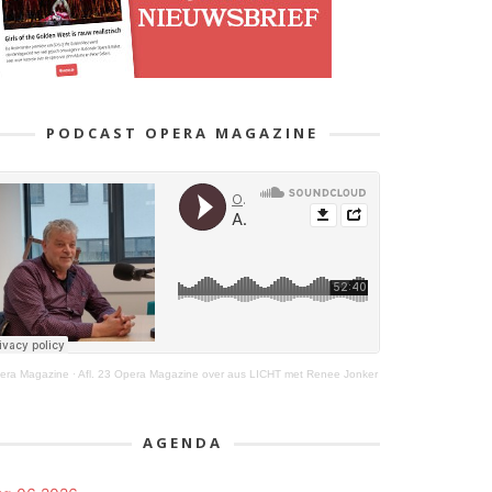
PODCAST OPERA MAGAZINE
era Magazine
·
Afl. 23 Opera Magazine over aus LICHT met Renee Jonker
AGENDA