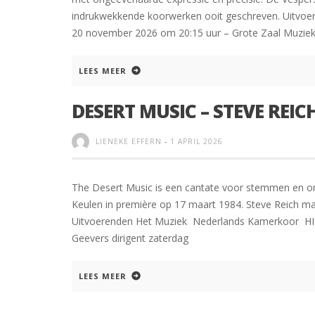
indrukwekkende koorwerken ooit geschreven. Uitvoer
20 november 2026 om 20:15 uur – Grote Zaal Muziek
LEES MEER
DESERT MUSIC – STEVE REIC
LIENEKE EFFERN
-
1 APRIL 2026
The Desert Music is een cantate voor stemmen en or
Keulen in première op 17 maart 1984. Steve Reich maa
Uitvoerenden Het Muziek Nederlands Kamerkoor H
Geevers dirigent zaterdag
LEES MEER