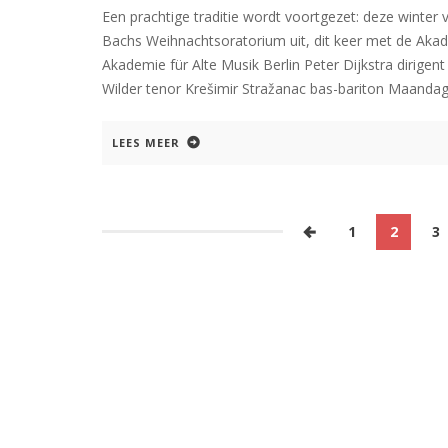
Een prachtige traditie wordt voortgezet: deze winte
Bachs Weihnachtsoratorium uit, dit keer met de Akad
Akademie für Alte Musik Berlin Peter Dijkstra diri
Wilder tenor Krešimir Stražanac bas-bariton Maanda
LEES MEER
1
2
3