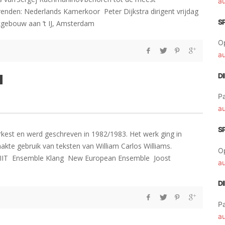
a
enden: Nederlands Kamerkoor Peter Dijkstra dirigent vrijdag
S
gebouw aan ’t IJ, Amsterdam
O
a
H
D
Pa
a
S
kest en werd geschreven in 1982/1983. Het werk ging in
kte gebruik van teksten van William Carlos Williams.
O
IIIT Ensemble Klang New European Ensemble Joost
a
D
Pa
a