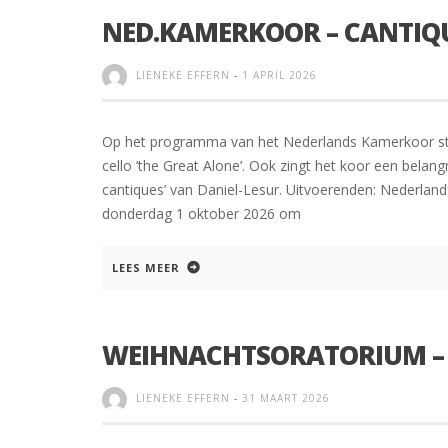
NED.KAMERKOOR – CANTIQU
LIENEKE EFFERN
-
1 APRIL 2026
Op het programma van het Nederlands Kamerkoor st
cello ’the Great Alone’. Ook zingt het koor een belan
cantiques’ van Daniel-Lesur. Uitvoerenden: Nederlands
donderdag 1 oktober 2026 om
LEES MEER
WEIHNACHTSORATORIUM –
LIENEKE EFFERN
-
31 MAART 2026