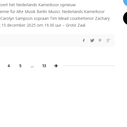
r voert het Nederlands Kamerkoor opnieuw
emie für Alte Musik Berlin Musici: Nederlands Kamerkoor
gent Carolyn Sampson sopraan Tim Mead countertenor Zachary
g 15 december 2025 om 19.30 uur – Grote Zaal
4
5
…
13