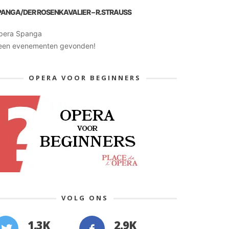
PANGA/DER ROSENKAVALIER – R.STRAUSS
pera Spanga
een evenementen gevonden!
OPERA VOOR BEGINNERS
VOLG ONS
1.3K