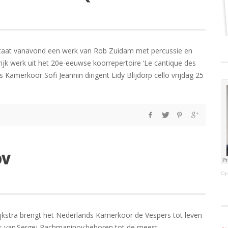
aat vanavond een werk van Rob Zuidam met percussie en
grijk werk uit het 20e-eeuwse koorrepertoire ‘Le cantique des
 Kamerkoor Sofi Jeannin dirigent Lidy Blijdorp cello vrijdag 25
OV
Op
Dijkstra brengt het Nederlands Kamerkoor de Vespers tot leven
s van Sergej Rachmaninov behoren tot de meest