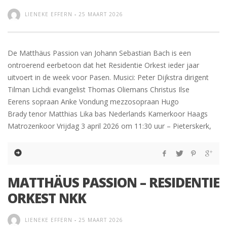
LIENEKE EFFERN
-
25 MAART 2026
De Matthäus Passion van Johann Sebastian Bach is een
ontroerend eerbetoon dat het Residentie Orkest ieder jaar
uitvoert in de week voor Pasen. Musici: Peter Dijkstra dirigent
Tilman Lichdi evangelist Thomas Oliemans Christus Ilse
Eerens sopraan Anke Vondung mezzosopraan Hugo
Brady tenor Matthias Lika bas Nederlands Kamerkoor Haags
Matrozenkoor Vrijdag 3 april 2026 om 11:30 uur – Pieterskerk,
MATTHÄUS PASSION – RESIDENTIE
ORKEST NKK
LIENEKE EFFERN
-
25 MAART 2026