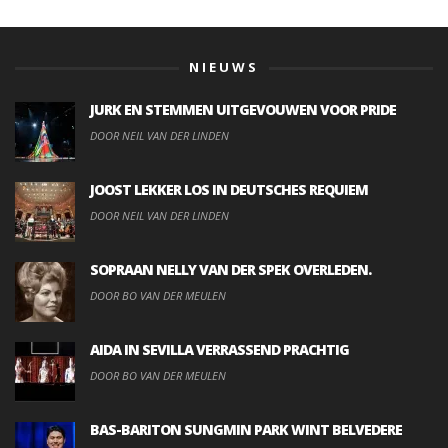
NIEUWS
JURK EN STEMMEN UITGEVOUWEN VOOR PRIDE
DOOR NEIL VAN DER LINDEN
JOOST LEKKER LOS IN DEUTSCHES REQUIEM
DOOR NEIL VAN DER LINDEN
SOPRAAN NELLY VAN DER SPEK OVERLEDEN.
DOOR BO VAN DER MEULEN
AIDA IN SEVILLA VERRASSEND PRACHTIG
DOOR BO VAN DER MEULEN
BAS-BARITON SUNGMIN PARK WINT BELVEDERE