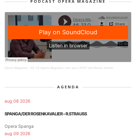
PODCAST OPERA MAGAZINE
Opera Magazine
·
Afl. 23 Opera Magazine over aus LICHT met Renee Jonker
AGENDA
aug 08 2026
SPANGA/DER ROSENKAVALIER – R.STRAUSS
Opera Spanga
aug 09 2026