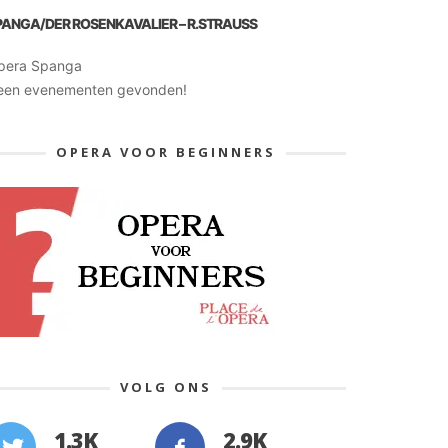
PANGA/DER ROSENKAVALIER – R.STRAUSS
pera Spanga
een evenementen gevonden!
OPERA VOOR BEGINNERS
VOLG ONS
1.3K