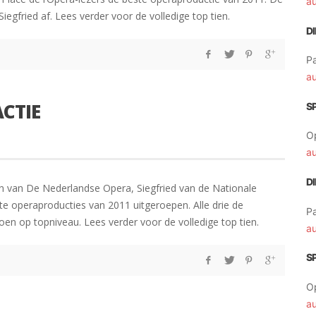
a
egfried af. Lees verder voor de volledige top tien.
D
Pa
a
ACTIE
S
O
a
D
in van De Nederlandse Opera, Siegfried van de Nationale
e operaproducties van 2011 uitgeroepen. Alle drie de
Pa
oen op topniveau. Lees verder voor de volledige top tien.
a
S
O
a