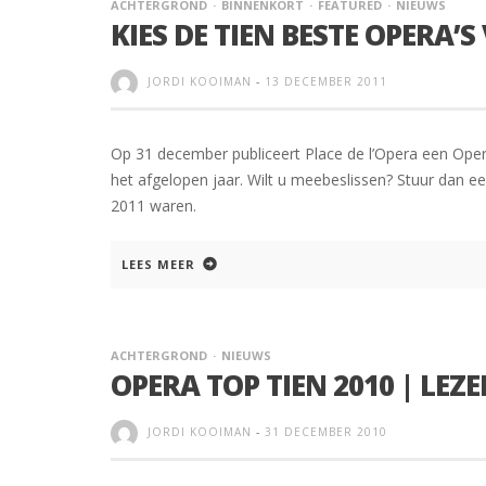
ACHTERGROND
BINNENKORT
FEATURED
NIEUWS
KIES DE TIEN BESTE OPERA’S
JORDI KOOIMAN
-
13 DECEMBER 2011
Op 31 december publiceert Place de l’Opera een Ope
het afgelopen jaar. Wilt u meebeslissen? Stuur dan e
2011 waren.
LEES MEER
ACHTERGROND
NIEUWS
OPERA TOP TIEN 2010 | LEZE
JORDI KOOIMAN
-
31 DECEMBER 2010