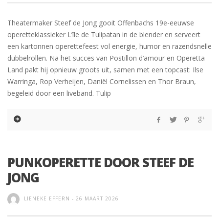
Theatermaker Steef de Jong gooit Offenbachs 19e-eeuwse
operetteklassieker L’île de Tulipatan in de blender en serveert
een kartonnen operettefeest vol energie, humor en razendsnelle
dubbelrollen. Na het succes van Postillon d’amour en Operetta
Land pakt hij opnieuw groots uit, samen met een topcast: Ilse
Warringa, Rop Verheijen, Daniël Cornelissen en Thor Braun,
begeleid door een liveband. Tulip
PUNKOPERETTE DOOR STEEF DE
JONG
LIENEKE EFFERN
-
26 MAART 2026