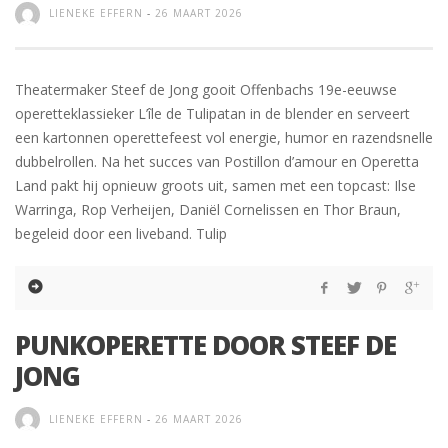
LIENEKE EFFERN
-
26 MAART 2026
Theatermaker Steef de Jong gooit Offenbachs 19e-eeuwse
operetteklassieker L’île de Tulipatan in de blender en serveert
een kartonnen operettefeest vol energie, humor en razendsnelle
dubbelrollen. Na het succes van Postillon d’amour en Operetta
Land pakt hij opnieuw groots uit, samen met een topcast: Ilse
Warringa, Rop Verheijen, Daniël Cornelissen en Thor Braun,
begeleid door een liveband. Tulip
PUNKOPERETTE DOOR STEEF DE
JONG
LIENEKE EFFERN
-
26 MAART 2026