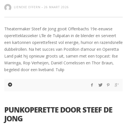
LIENEKE EFFERN
-
26 MAART 2026
Theatermaker Steef de Jong gooit Offenbachs 19e-eeuwse
operetteklassieker L’île de Tulipatan in de blender en serveert
een kartonnen operettefeest vol energie, humor en razendsnelle
dubbelrollen. Na het succes van Postillon d’amour en Operetta
Land pakt hij opnieuw groots uit, samen met een topcast: Ilse
Warringa, Rop Verheijen, Daniël Cornelissen en Thor Braun,
begeleid door een liveband. Tulip
PUNKOPERETTE DOOR STEEF DE
JONG