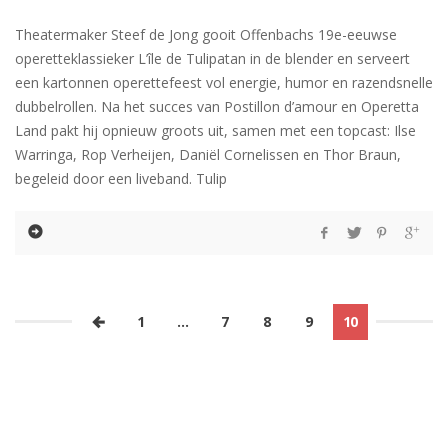
Theatermaker Steef de Jong gooit Offenbachs 19e-eeuwse
operetteklassieker L’île de Tulipatan in de blender en serveert
een kartonnen operettefeest vol energie, humor en razendsnelle
dubbelrollen. Na het succes van Postillon d’amour en Operetta
Land pakt hij opnieuw groots uit, samen met een topcast: Ilse
Warringa, Rop Verheijen, Daniël Cornelissen en Thor Braun,
begeleid door een liveband. Tulip
1
…
7
8
9
10