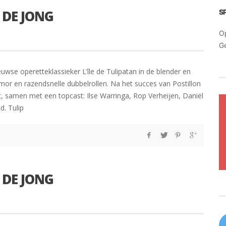
 DE JONG
S
O
G
se operetteklassieker L’île de Tulipatan in de blender en
mor en razendsnelle dubbelrollen. Na het succes van Postillon
, samen met een topcast: Ilse Warringa, Rop Verheijen, Daniël
d. Tulip
 DE JONG