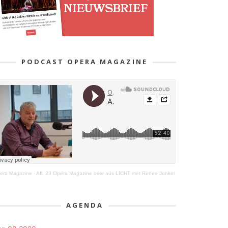
PODCAST OPERA MAGAZINE
era Magazine
·
Afl. 23 Opera Magazine over aus LICHT met Renee Jonker
AGENDA