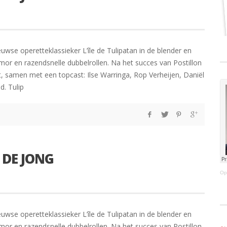
se operetteklassieker L’île de Tulipatan in de blender en
mor en razendsnelle dubbelrollen. Na het succes van Postillon
, samen met een topcast: Ilse Warringa, Rop Verheijen, Daniël
d. Tulip
 DE JONG
Op
se operetteklassieker L’île de Tulipatan in de blender en
mor en razendsnelle dubbelrollen. Na het succes van Postillon