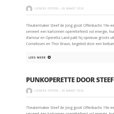
LIENEKE EFFERN
-
26 MAART 2026
Theatermaker Steef de Jong gooit Offenbachs 19e-eeuw
serveert een kartonnen operettefeest vol energie, hu
d’amour en Operetta Land pakt hij opnieuw groots uit
Cornelissen en Thor Braun, begeleid door een liveban
LEES MEER
PUNKOPERETTE DOOR STEEF
LIENEKE EFFERN
-
26 MAART 2026
Theatermaker Steef de Jong gooit Offenbachs 19e-eeuw
serveert een kartonnen operettefeest vol energie, hu