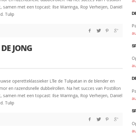
a
, samen met een topcast: Ilse Warringa, Rop Verheijen, Daniël
D
d. Tulip
Pa
a
 DE JONG
S
O
a
D
se operetteklassieker L’île de Tulipatan in de blender en
mor en razendsnelle dubbelrollen. Na het succes van Postillon
Pa
, samen met een topcast: Ilse Warringa, Rop Verheijen, Daniël
a
d. Tulip
S
O
a