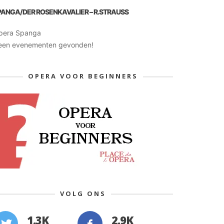
PANGA/DER ROSENKAVALIER – R.STRAUSS
pera Spanga
een evenementen gevonden!
OPERA VOOR BEGINNERS
VOLG ONS
1.3K