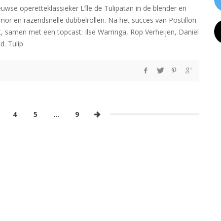
se operetteklassieker L’île de Tulipatan in de blender en
mor en razendsnelle dubbelrollen. Na het succes van Postillon
, samen met een topcast: Ilse Warringa, Rop Verheijen, Daniël
d. Tulip
4
5
…
9