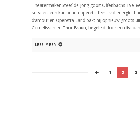
Theatermaker Steef de Jong gooit Offenbachs 19e-eeuw
serveert een kartonnen operettefeest vol energie, hu
d’amour en Operetta Land pakt hij opnieuw groots uit
Cornelissen en Thor Braun, begeleid door een liveban
LEES MEER
1
2
3