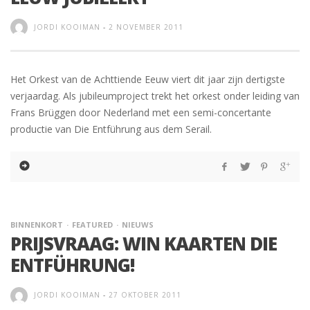
JORDI KOOIMAN
-
2 NOVEMBER 2011
Het Orkest van de Achttiende Eeuw viert dit jaar zijn dertigste
verjaardag. Als jubileumproject trekt het orkest onder leiding van
Frans Brüggen door Nederland met een semi-concertante
productie van Die Entführung aus dem Serail.
BINNENKORT
FEATURED
NIEUWS
PRIJSVRAAG: WIN KAARTEN DIE
ENTFÜHRUNG!
JORDI KOOIMAN
-
27 OKTOBER 2011