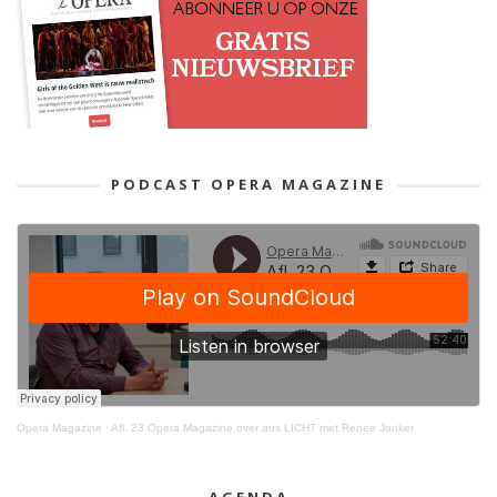
PODCAST OPERA MAGAZINE
Opera Magazine
·
Afl. 23 Opera Magazine over aus LICHT met Renee Jonker
AGENDA