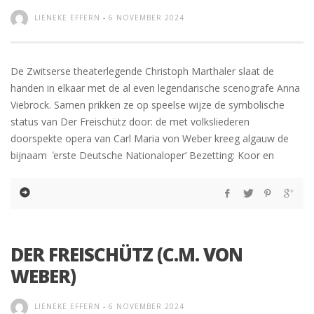
LIENEKE EFFERN
-
6 NOVEMBER 2024
De Zwitserse theaterlegende Christoph Marthaler slaat de
handen in elkaar met de al even legendarische scenografe Anna
Viebrock. Samen prikken ze op speelse wijze de symbolische
status van Der Freischütz door: de met volksliederen
doorspekte opera van Carl Maria von Weber kreeg algauw de
bijnaam ̒erste Deutsche Nationaloper’ Bezetting: Koor en
DER FREISCHÜTZ (C.M. VON
WEBER)
LIENEKE EFFERN
-
6 NOVEMBER 2024