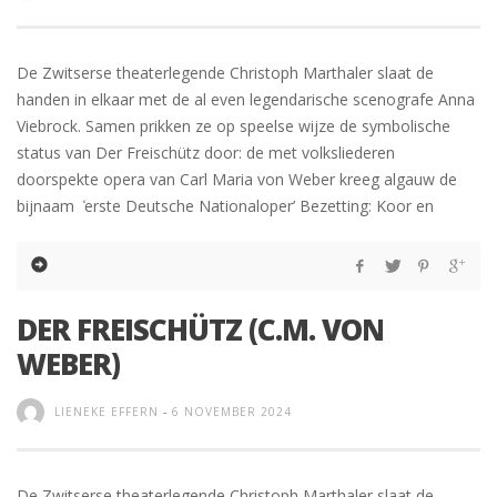
De Zwitserse theaterlegende Christoph Marthaler slaat de
handen in elkaar met de al even legendarische scenografe Anna
Viebrock. Samen prikken ze op speelse wijze de symbolische
status van Der Freischütz door: de met volksliederen
doorspekte opera van Carl Maria von Weber kreeg algauw de
bijnaam ̒erste Deutsche Nationaloper’ Bezetting: Koor en
DER FREISCHÜTZ (C.M. VON
WEBER)
LIENEKE EFFERN
-
6 NOVEMBER 2024
De Zwitserse theaterlegende Christoph Marthaler slaat de