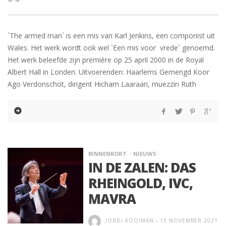
`The armed man´ is een mis van Karl Jenkins, een componist uit
Wales. Het werk wordt ook wel `Een mis voor vrede` genoemd.
Het werk beleefde zijn première op 25 april 2000 in de Royal
Albert Hall in Londen. Uitvoerenden: Haarlems Gemengd Koor
Ago Verdonschot, dirigent Hicham Laaraari, muezzin Ruth
BINNENKORT
NIEUWS
IN DE ZALEN: DAS
RHEINGOLD, IVC,
MAVRA
JORDI KOOIMAN
-
15 NOVEMBER 2021