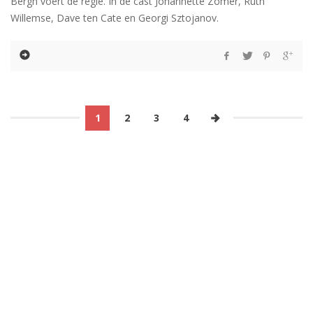
Bergh voert de regie. In de cast Johannette Zomer, Ruth
Willemse, Dave ten Cate en Georgi Sztojanov.
1
2
3
4