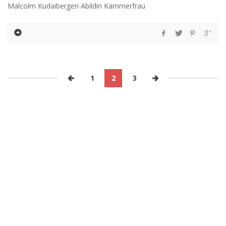
Malcolm Kudaibergen Abildin Kammerfrau
1
2
3