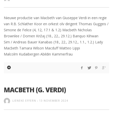
Nieuwe productie van Macbeth van Giuseppe Verdi in een regie
van R.B. Schlather Koor en orkest olv dirigent Thomas Guggeis /
Simone de Felice (4, 12, 17.1 & 1.2) Macbeth Nicholas
Brownlee / Domen Križaj (18., 22., 29.12.) Banquo Kihwan
Sim / Andreas Bauer Kanabas (18., 22., 29.12., 1.1., 1.2.) Lady
Macbeth Tamara Wilson Macduff Matteo Lippi
Malcolm Kudaibergen Abildin Kammerfrau
MACBETH (G. VERDI)
LIENEKE EFFERN
-
13 NOVEMBER 2024