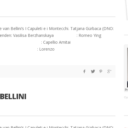
van Bellini’s I Capuleti e i Montecchi. Tatjana Gürbaca (DNO:
 Uitvoerenden: Vasilisa Berzhanskaya : Romeo Ying
yn : Capellio Amitai
alos : Lorenzo
 BELLINI
Op
van Bellini’s I Capuleti e i Montecchi. Tatjana Gürbaca (DNO: