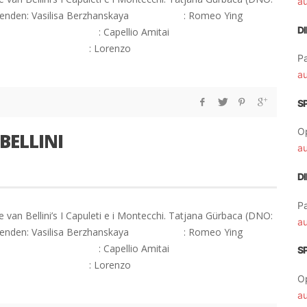
a
 Uitvoerenden: Vasilisa Berzhanskaya : Romeo Ying
D
yn : Capellio Amitai
alos : Lorenzo
Pa
a
S
O
 BELLINI
a
D
Pa
van Bellini’s I Capuleti e i Montecchi. Tatjana Gürbaca (DNO:
a
 Uitvoerenden: Vasilisa Berzhanskaya : Romeo Ying
yn : Capellio Amitai
S
alos : Lorenzo
O
a