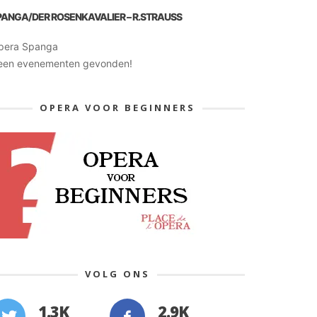
PANGA/DER ROSENKAVALIER – R.STRAUSS
pera Spanga
een evenementen gevonden!
OPERA VOOR BEGINNERS
VOLG ONS
1.3K