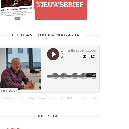
PODCAST OPERA MAGAZINE
era Magazine
·
Afl. 23 Opera Magazine over aus LICHT met Renee Jonker
AGENDA