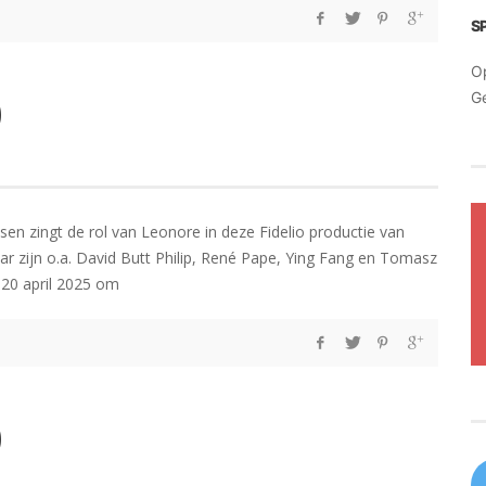
S
O
G
)
 zingt de rol van Leonore in deze Fidelio productie van
r zijn o.a. David Butt Philip, René Pape, Ying Fang en Tomasz
 20 april 2025 om
)