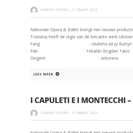
LIENEKE EFFERN
-
21 MAART 2025
Nationale Opera & Ballet brengt een nieuwe productie 
Traviata) heeft de regie van dit belcanto werk
Fang : Giulietta Jerzy Butr
Pati : Tebaldo Bogdan T
Dirigent : Antonino
LEES MEER
I CAPULETI E I MONTECCHI –
LIENEKE EFFERN
-
21 MAART 2025
Nationale Opera & Ballet brengt een nieuwe productie 