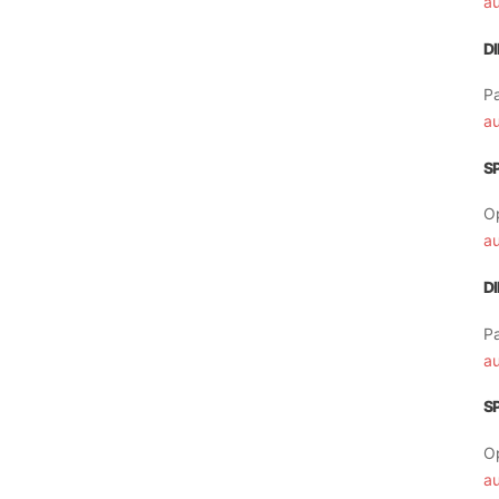
a
D
Pa
a
S
O
a
D
Pa
a
S
O
a