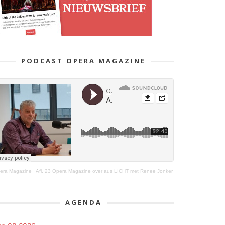
PODCAST OPERA MAGAZINE
era Magazine
·
Afl. 23 Opera Magazine over aus LICHT met Renee Jonker
AGENDA