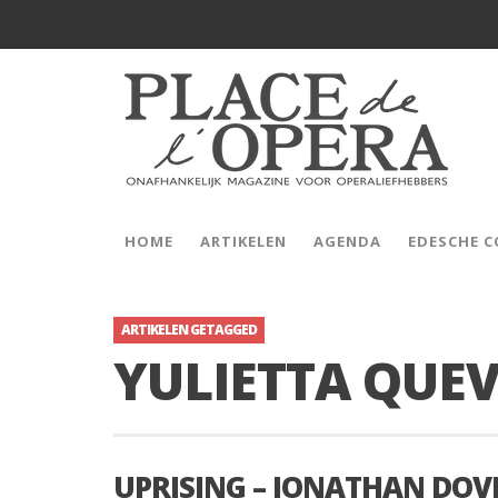
HOME
ARTIKELEN
AGENDA
EDESCHE 
ARTIKELEN GETAGGED
YULIETTA QUE
UPRISING – JONATHAN DOV