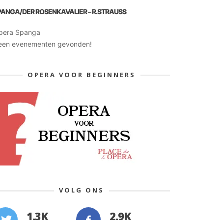
PANGA/DER ROSENKAVALIER – R.STRAUSS
pera Spanga
een evenementen gevonden!
OPERA VOOR BEGINNERS
VOLG ONS
1.3K