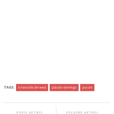
TAGS:
la fanciulla del west
plácido domingo
puccini
VORIG ARTIKEL
VOLGEND ARTIKEL