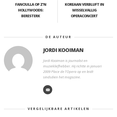
FANCIULLA OP Z’N
KOREAAN VERBLUFT IN
HOLLYWOODS:
WISSELVALLIG
BERESTERK
OPERACONCERT
DE AUTEUR
JORDI KOOIMAN
Jordi Kooiman is journalist en
muziekliefhebber. Hij richtte in januari
2009 Place de l'Opera op en leidt
sindsdien het magazine.
VERGELIJKBARE ARTIKELEN