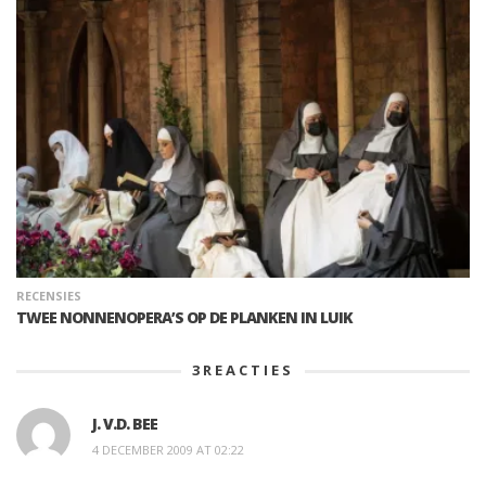
RECENSIES
TWEE NONNENOPERA’S OP DE PLANKEN IN LUIK
3
REACTIES
J. V.D. BEE
4 DECEMBER 2009 AT 02:22