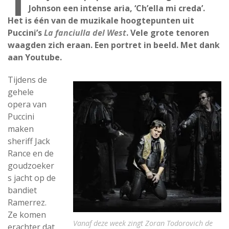
T
Johnson een intense aria, ‘Ch’ella mi creda’.
Het is één van de muzikale hoogtepunten uit
Puccini’s
La fanciulla del West
. Vele grote tenoren
waagden zich eraan. Een portret in beeld. Met dank
aan Youtube.
Tijdens de
gehele
opera van
Puccini
maken
sheriff Jack
Rance en de
goudzoeker
s jacht op de
bandiet
Ramerrez.
Ze komen
Vanaf deze week zingt Zoran Todorovich de
erachter dat