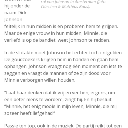
rol van Johnson in Amsterdam (foto:
hij onder de
Clärchen & Matthias Baus).
naam Dick
Johnson
feitelijk in hun midden is en proberen hem te grijpen.
Maar de enige vrouw in hun midden, Minnie, die
verliefd is op de bandiet, weet Johnson te redden.
In de slotakte moet Johnson het echter toch ontgelden.
De goudzoekers krijgen hem in handen en gaan hem
ophangen. Johnson vraagt nog één moment om iets te
zeggen en vraagt de mannen of ze zijn dood voor
Minnie verborgen willen houden.
“Laat haar denken dat ik vrij en ver ben, ergens, om
een beter mens te worden”, zingt hij. En hij besluit:
“Minnie, het enig mooie in mijn leven, Minnie, die mij
zozeer heeft liefgehad!”
Passie ten top, ook in de muziek. De partij reikt tot een