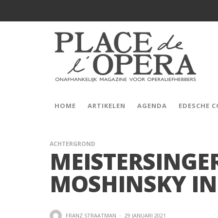
HOME
ARTIKELEN
AGENDA
EDESCHE 
ACHTERGROND
MEISTERSINGE
MOSHINSKY IN
FRANZ STRAATMAN
·
29 JANUARI 2021