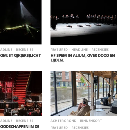
ADLINE
RECENSIES
FEATURED
HEADLINE
RECENSIES
OM: STRIJK(ERS)LICHT
HF SPEM IN ALIUM, OVER DOOD EN
LIJDEN.
ADLINE
RECENSIES
ACHTERGROND
BINNENKORT
BOODSCHAPPEN IN DE
FEATURED
RECENSIES