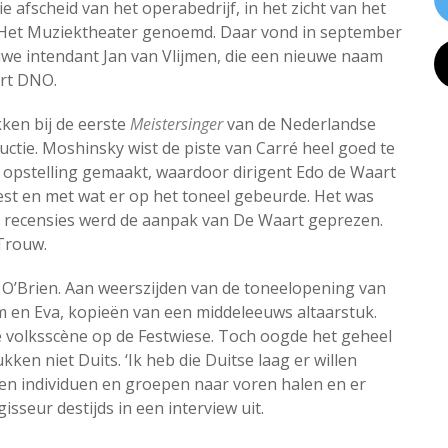
afscheid van het operabedrijf, in het zicht van het
 Het Muziektheater genoemd. Daar vond in september
uwe intendant Jan van Vlijmen, die een nieuwe naam
ort DNO.
ken bij de eerste
Meistersinger
van de Nederlandse
uctie. Moshinsky wist de piste van Carré heel goed te
e opstelling gemaakt, waardoor dirigent Edo de Waart
t en met wat er op het toneel gebeurde. Het was
n recensies werd de aanpak van De Waart geprezen.
 Trouw.
 O’Brien. Aan weerszijden van de toneelopening van
 en Eva, kopieën van een middeleeuws altaarstuk.
 volksscène op de Festwiese. Toch oogde het geheel
en niet Duits. ‘Ik heb die Duitse laag er willen
ssen individuen en groepen naar voren halen en er
sseur destijds in een interview uit.