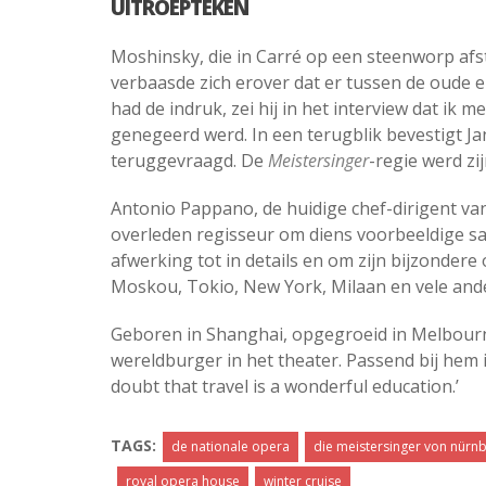
UITROEPTEKEN
Moshinsky, die in Carré op een steenworp af
verbaasde zich erover dat er tussen de oude e
had de indruk, zei hij in het interview dat ik
genegeerd werd. In een terugblik bevestigt Jan
teruggevraagd. De
Meistersinger
-regie werd zi
Antonio Pappano, de huidige chef-dirigent va
overleden regisseur om diens voorbeeldige s
afwerking tot in details en om zijn bijzonder
Moskou, Tokio, New York, Milaan en vele and
Geboren in Shanghai, opgegroeid in Melbour
wereldburger in het theater. Passend bij hem i
doubt that travel is a wonderful education.’
TAGS:
de nationale opera
die meistersinger von nürn
royal opera house
winter cruise