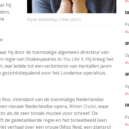
a
ar hij
ders.
D
na
Elijah Moshinksy (1946-2021).
Pa
a
r.
S
aar hij door de toenmalige algemeen directeur van
O
en regie van Shakespeares
As You Like It
. Hij kreeg het
a
at leidde tot een verbintenis van tientallen jaren.
n gezichtsbepalend voor het Londense operahuis.
S
O
a
Roo, intendant van de toenmalige Nederlandse
D
r een nieuwe Nederlandse opera,
Winter Cruise
, waar
to als de zeer tonale muziek voor schreef. De
Pa
ft de gedetailleerde regie en het toneelbeeld (een
a
 Het verhaal over een vrouw (Miss Reid, een glansrol