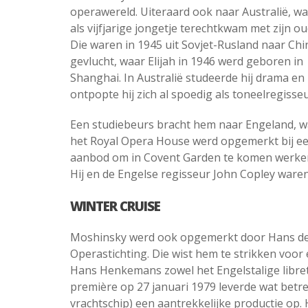
operawereld. Uiteraard ook naar Australië, wa
als vijfjarige jongetje terechtkwam met zijn ou
Die waren in 1945 uit Sovjet-Rusland naar Chi
gevlucht, waar Elijah in 1946 werd geboren in
Shanghai. In Australië studeerde hij drama en
ontpopte hij zich al spoedig als toneelregisseu
Een studiebeurs bracht hem naar Engeland, w
het Royal Opera House werd opgemerkt bij e
aanbod om in Covent Garden te komen werken, w
Hij en de Engelse regisseur John Copley ware
WINTER CRUISE
Moshinsky werd ook opgemerkt door Hans de 
Operastichting. Die wist hem te strikken voo
Hans Henkemans zowel het Engelstalige libret
première op 27 januari 1979 leverde wat betre
vrachtschip) een aantrekkelijke productie op.