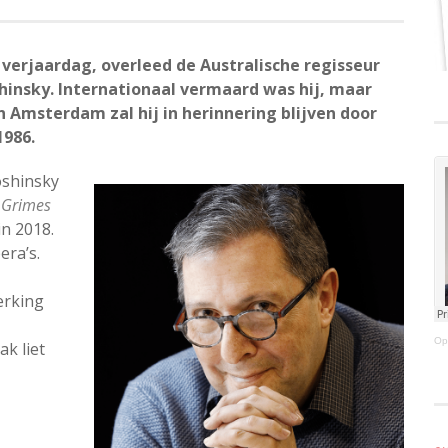
e verjaardag, overleed de Australische regisseur
shinsky. Internationaal vermaard was hij, maar
n Amsterdam zal hij in herinnering blijven door
1986.
oshinsky
 Grimes
in 2018.
era’s.
erking
Op
k liet