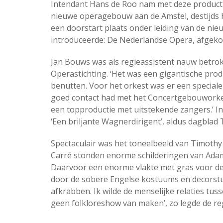
Intendant Hans de Roo nam met deze productie 
nieuwe operagebouw aan de Amstel, destijds
een doorstart plaats onder leiding van de nie
introduceerde: De Nederlandse Opera, afgek
Jan Bouws was als regieassistent nauw betrok
Operastichting. ‘Het was een gigantische prod
benutten. Voor het orkest was er een special
goed contact had met het Concertgebouworkes
een topproductie met uitstekende zangers.’ I
‘Een briljante Wagnerdirigent’, aldus dagblad
Spectaculair was het toneelbeeld van Timothy
Carré stonden enorme schilderingen van Adam
Daarvoor een enorme vlakte met gras voor de
door de sobere Engelse kostuums en decorstukk
afkrabben. Ik wilde de menselijke relaties tu
geen folkloreshow van maken’, zo legde de regi