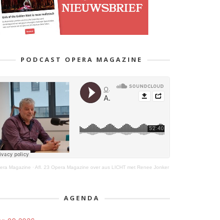
PODCAST OPERA MAGAZINE
era Magazine
·
Afl. 23 Opera Magazine over aus LICHT met Renee Jonker
AGENDA