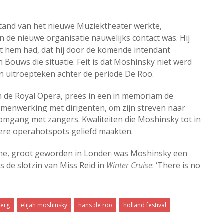
stand van het nieuwe Muziektheater werkte,
n de nieuwe organisatie nauwelijks contact was. Hij
 met hem had, dat hij door de komende intendant
 Bouws die situatie. Feit is dat Moshinsky niet werd
jn uitroepteken achter de periode De Roo.
n de Royal Opera, prees in een in memoriam de
amenwerking met dirigenten, om zijn streven naar
e omgang met zangers. Kwaliteiten die Moshinsky tot in
ere operahotspots geliefd maakten.
ne, groot geworden in Londen was Moshinsky een
s de slotzin van Miss Reid in
Winter Cruise
: ‘There is no
berg
elijah moshinsky
hans de roo
holland festival