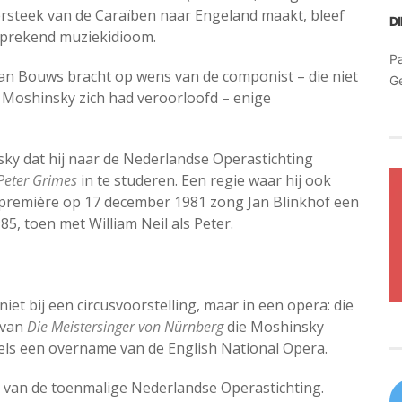
versteek van de Caraïben naar Engeland maakt, bleef
D
sprekend muziekidioom.
Pa
an Bouws bracht op wens van de componist – die niet
G
e Moshinsky zich had veroorloofd – enige
ky dat hij naar de Nederlandse Operastichting
Peter Grimes
in te studeren. Een regie waar hij ook
 première op 17 december 1981 zong Jan Blinkhof een
85, toen met William Neil als Peter.
iet bij een circusvoorstelling, maar in een opera: die
 van
Die Meistersinger von Nürnberg
die Moshinsky
eels een overname van de English National Opera.
van de toenmalige Nederlandse Operastichting.