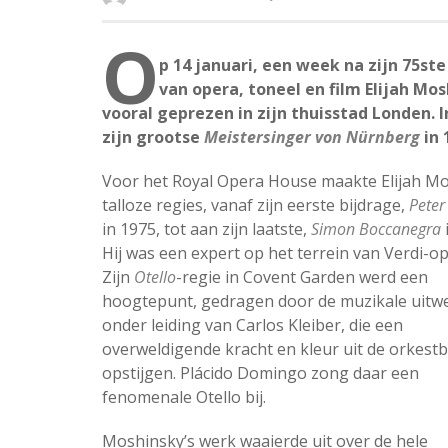
O
p 14 januari, een week na zijn 75st
van opera, toneel en film Elijah Mo
vooral geprezen in zijn thuisstad Londen. I
zijn grootse
Meistersinger von Nürnberg
in 
Voor het Royal Opera House maakte Elijah M
talloze regies, vanaf zijn eerste bijdrage,
Peter
in 1975, tot aan zijn laatste,
Simon Boccanegra
Hij was een expert op het terrein van Verdi-op
Zijn
Otello
-regie in Covent Garden werd een
hoogtepunt, gedragen door de muzikale uitw
onder leiding van Carlos Kleiber, die een
overweldigende kracht en kleur uit de orkestba
opstijgen. Plácido Domingo zong daar een
fenomenale Otello bij.
Moshinsky’s werk waaierde uit over de hele