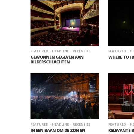
FEATURED
HEADLINE
RECENSIES
FEATURED
HE
GEWONNEN GEGEVEN AAN
WHERE TO FR
BILDERSCHLACHTEN
FEATURED
HEADLINE
RECENSIES
FEATURED
HE
IN EEN BAAN OM DE ZON EN
RELEVANTE 