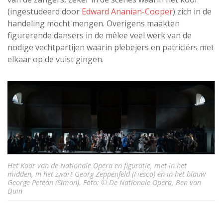
(ingestudeerd door
Edward Ananian-Cooper
) zich in de
handeling mocht mengen. Overigens maakten
figurerende dansers in de mêlee veel werk van de
nodige vechtpartijen waarin plebejers en patriciërs met
elkaar op de vuist gingen.
Het Koor van de Nationale Opera en figuratie, met in het
midden, in het zwart Georg Zeppenfeld (Fiesco) en in het blauw
George Petean (Simon). Foto: © De Nationale Opera, Ben van
Duin