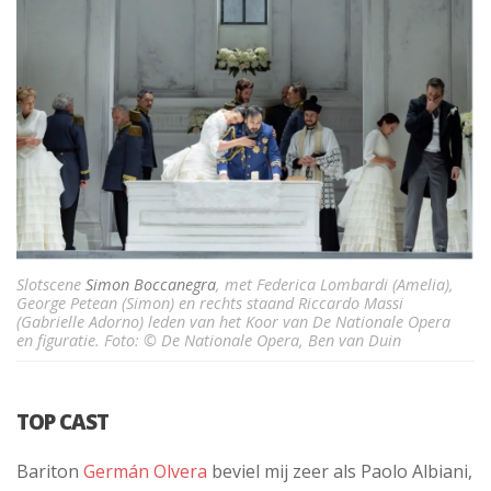
Slotscene
Simon Boccanegra
, met Federica Lombardi (Amelia),
George Petean (Simon) en rechts staand Riccardo Massi
(Gabrielle Adorno) leden van het Koor van De Nationale Opera
en figuratie. Foto: © De Nationale Opera, Ben van Duin
TOP CAST
Bariton
Germán Olvera
beviel mij zeer als Paolo Albiani,