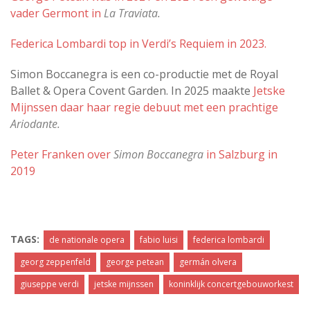
vader Germont in
La Traviata.
Federica Lombardi top in Verdi’s Requiem in 2023.
Simon Boccanegra is een co-productie met de Royal
Ballet & Opera Covent Garden. In 2025 maakte
Jetske
Mijnssen daar haar regie debuut met een prachtige
Ariodante.
Peter Franken over
Simon Boccanegra
in Salzburg in
2019
TAGS:
de nationale opera
fabio luisi
federica lombardi
georg zeppenfeld
george petean
germán olvera
giuseppe verdi
jetske mijnssen
koninklijk concertgebouworkest