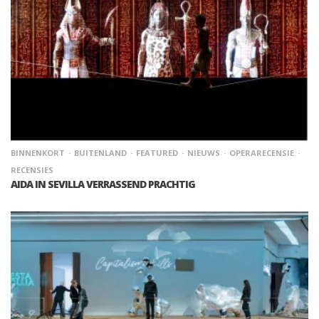
BINNENKORT
BUITENLAND
FEATURED
NIEUWS
OPERARECENSIE
RECENSIES
AIDA IN SEVILLA VERRASSEND PRACHTIG