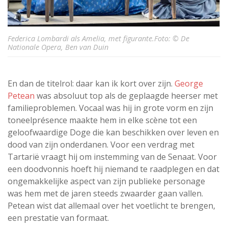
Federica Lombardi als Amelia, met figurante.Foto: © De
Nationale Opera, Ben van Duin
En dan de titelrol: daar kan ik kort over zijn.
George
Petean
was absoluut top als de geplaagde heerser met
familieproblemen. Vocaal was hij in grote vorm en zijn
toneelprésence maakte hem in elke scène tot een
geloofwaardige Doge die kan beschikken over leven en
dood van zijn onderdanen. Voor een verdrag met
Tartarië vraagt hij om instemming van de Senaat. Voor
een doodvonnis hoeft hij niemand te raadplegen en dat
ongemakkelijke aspect van zijn publieke personage
was hem met de jaren steeds zwaarder gaan vallen.
Petean wist dat allemaal over het voetlicht te brengen,
een prestatie van formaat.