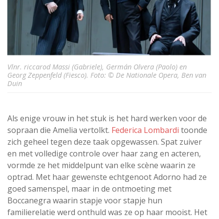
Vlnr. riccarod Massi (Gabriele), Germán Olvera (Paolo) en
Georg Zeppenfeld (Fiesco). Foto: © De Nationale Opera, Ben van
Duin
Als enige vrouw in het stuk is het hard werken voor de
sopraan die Amelia vertolkt.
Federica Lombardi
toonde
zich geheel tegen deze taak opgewassen. Spat zuiver
en met volledige controle over haar zang en acteren,
vormde ze het middelpunt van elke scène waarin ze
optrad. Met haar gewenste echtgenoot Adorno had ze
goed samenspel, maar in de ontmoeting met
Boccanegra waarin stapje voor stapje hun
familierelatie werd onthuld was ze op haar mooist. Het