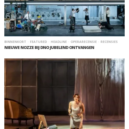
BINNENKORT
FEATURED
HEADLINE
OPERARECENSIE
RECENSIES
NIEUWE NOZZE BIJ DNO JUBELEND ONTVANGEN