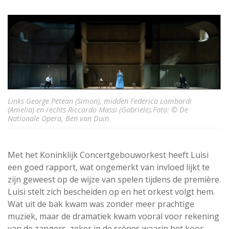
Links George Petean (Simon), midden Federica Lombardi
(Amelia) en rechts Riccardo Massi (Gabriele).Foto: © De
Nationale Opera, Ben van Duin
Met het Koninklijk Concertgebouworkest heeft Luisi
een goed rapport, wat ongemerkt van invloed lijkt te
zijn geweest op de wijze van spelen tijdens de première.
Luisi stelt zich bescheiden op en het orkest volgt hem.
Wat uit de bak kwam was zonder meer prachtige
muziek, maar de dramatiek kwam vooral voor rekening
van de zangers, zeker in de scènes waarin het koor