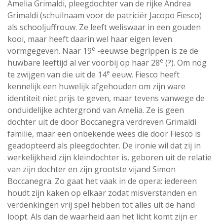
Amelia Grimaldi, pleegdochter van de rijke Andrea
Grimaldi (schuilnaam voor de patriciër Jacopo Fiesco)
als schooljuffrouw. Ze leeft weliswaar in een gouden
kooi, maar heeft daarin wel haar eigen leven
e
vormgegeven. Naar 19
-eeuwse begrippen is ze de
e
huwbare leeftijd al ver voorbij op haar 28
(?). Om nog
e
te zwijgen van die uit de 14
eeuw. Fiesco heeft
kennelijk een huwelijk afgehouden om zijn ware
identiteit niet prijs te geven, maar tevens vanwege de
onduidelijke achtergrond van Amelia. Ze is geen
dochter uit de door Boccanegra verdreven Grimaldi
familie, maar een onbekende wees die door Fiesco is
geadopteerd als pleegdochter. De ironie wil dat zij in
werkelijkheid zijn kleindochter is, geboren uit de relatie
van zijn dochter en zijn grootste vijand Simon
Boccanegra. Zo gaat het vaak in de opera: iedereen
houdt zijn kaken op elkaar zodat misverstanden en
verdenkingen vrij spel hebben tot alles uit de hand
loopt. Als dan de waarheid aan het licht komt zijn er