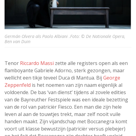
Germán Olvera als Paolo Albiani .Foto: © De Nationale Opera,
Ben van Duin
Tenor
Riccardo Massi
zette alle registers open als een
flamboyante Gabriele Adorno, sterk gezongen, maar
wellicht een tikje teveel Duca di Mantua. Bij
George
Zeppenfeld
is het noemen van zijn naam eigenlijk al
voldoende. De bas ‘van dienst’ tijdens al zovele edities
van de Bayreuther Festspiele was een ideale bezetting
van de rol van patriciër Fiesco. Een man die zijn hele
leven al aan de touwtjes trekt, maar zelf nooit vuile
handen maakt. Zijn vijandschap met Boccanegra komt
voort uit klasse bewustzijn (patriciër versus plebejer)
en het feit dat Boccanegra zijn dochter heeft verleid.