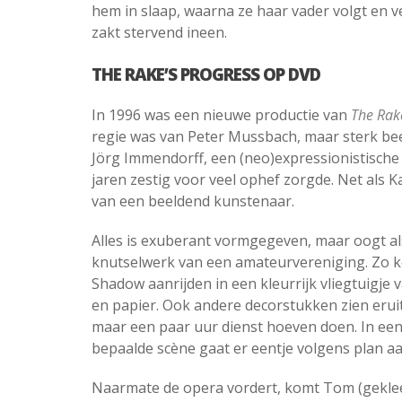
hem in slaap, waarna ze haar vader volgt en
zakt stervend ineen.
THE RAKE’S PROGRESS OP DVD
In 1996 was een nieuwe productie van
The Rak
regie was van Peter Mussbach, maar sterk be
Jörg Immendorff, een (neo)expressionistische 
jaren zestig voor veel ophef zorgde. Net als 
van een beeldend kunstenaar.
Alles is exuberant vormgegeven, maar oogt al
knutselwerk van een amateurvereniging. Zo 
Shadow aanrijden in een kleurrijk vliegtuigje 
en papier. Ook andere decorstukken zien eruit
maar een paar uur dienst hoeven doen. In ee
bepaalde scène gaat er eentje volgens plan aa
Naarmate de opera vordert, komt Tom (gekle