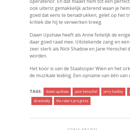
operatenor. En dat maakt hem tot een perfec
ook uiterst gemakkelijk acterend waan je hem 
goed dat eens te benadrukken, gelet op het tri
kritiek die hij te verwerken kreeg.
Dawn Upshaw heeft als Anne feitelijk de enig
daar goed raad mee. Uitstekende zang en een
zeer sterk als Nick Shadow en Jane Henschel 
worden.
Het koor is van de Staatsoper Wien en het or
de muzikale leiding. Een opname van één van d
TAGS:
dawn upshaw
jane henschel
jerry hadley
stravinsky
the rake's progress
VORIG ARTIKEL