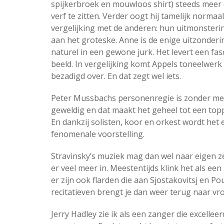
spijkerbroek en mouwloos shirt) steeds meer
verf te zitten. Verder oogt hij tamelijk normaal
vergelijking met de anderen: hun uitmonsteri
aan het groteske. Anne is de enige uitzonderi
naturel in een gewone jurk. Het levert een fa
beeld. In vergelijking komt Appels toneelwerk
bezadigd over. En dat zegt wel iets.
Peter Mussbachs personenregie is zonder me
geweldig en dat maakt het geheel tot een top
En dankzij solisten, koor en orkest wordt het 
fenomenale voorstelling.
Stravinsky’s muziek mag dan wel naar eigen z
er veel meer in. Meestentijds klink het als ee
er zijn ook flarden die aan Sjostakovitsj en P
recitatieven brengt je dan weer terug naar vr
Jerry Hadley zie ik als een zanger die excellee