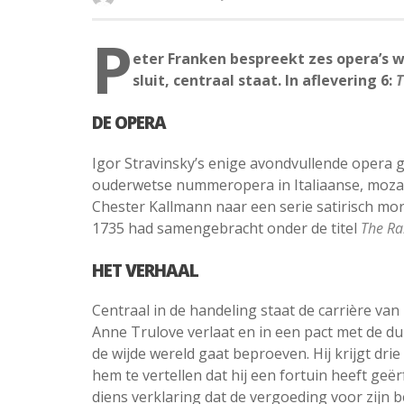
P
eter Franken bespreekt zes opera’s w
sluit, centraal staat. In aflevering 6:
T
DE OPERA
Igor Stravinsky’s enige avondvullende opera g
ouderwetse nummeropera in Italiaanse, mozarti
Chester Kallmann naar een serie satirisch mor
1735 had samengebracht onder de titel
The Ra
HET VERHAAL
Centraal in de handeling staat de carrière van
Anne Trulove verlaat en in een pact met de dui
de wijde wereld gaat beproeven. Hij krijgt dri
hem te vertellen dat hij een fortuin heeft g
diens verklaring dat de vergoeding voor zijn 