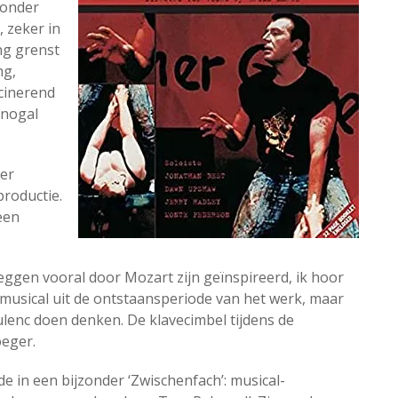
 onder
, zeker in
ng grenst
ng,
scinerend
 nogal
er
productie.
een
eggen vooral door Mozart zijn geïnspireerd, ik hoor
n musical uit de ontstaansperiode van het werk, maar
oulenc doen denken. De klavecimbel tijdens de
oeger.
rde in een bijzonder ‘Zwischenfach’: musical-