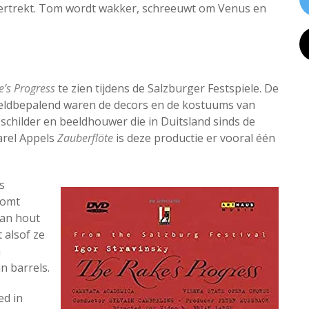
 vertrekt. Tom wordt wakker, schreeuwt om Venus en
e’s Progress
te zien tijdens de Salzburger Festspiele. De
eldbepalend waren de decors en de kostuums van
schilder en beeldhouwer die in Duitsland sinds de
Karel Appels
Zauberflöte
is deze productie er vooral één
s
komt
van hout
 alsof ze
n
n barrels.
ed in