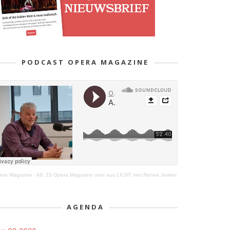
PODCAST OPERA MAGAZINE
era Magazine
·
Afl. 23 Opera Magazine over aus LICHT met Renee Jonker
AGENDA