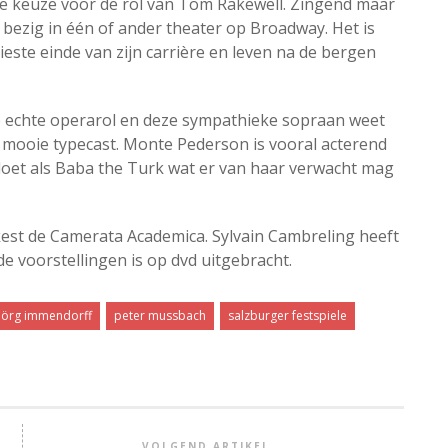
te keuze voor de rol van Tom Rakewell. Zingend maar
bezig in één of ander theater op Broadway. Het is
este einde van zijn carrière en leven na de bergen
e echte operarol en deze sympathieke sopraan weet
 mooie typecast. Monte Pederson is vooral acterend
doet als Baba the Turk wat er van haar verwacht mag
kest de Camerata Academica. Sylvain Cambreling heeft
e voorstellingen is op dvd uitgebracht.
jörg immendorff
peter mussbach
salzburger festspiele
VOLGEND ARTIKEL