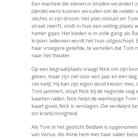
Een machine die stenen in broden verandert
(derde) wens kunnen vervullen om de redder 
slechts in zijn droom. Het plan mislukt en Tom v
straat zwerft, vindt in huis een veiling plaat
hamer gaan. Het bieden is in volle gang als B
krijsen. Iedereen wordt het huis uitgeschopt. 
haar vroegere geliefde, te vertellen dat Tom 
naar het theater.
Op een begraafplaats vraagt Nick om zijn loon:
geven, maar zijn ziel voor een jaar en een dag 
ziel kwijt. Hij kan zijn eigen dood kiezen: mes,
Tom jammert, stopt Nick bij de negende slag e
kaarten raden. Nick helpt de wanhopige Tom t
kaart goed, Nick is verslagen. Die verdwijnt 
tot krankzinnigheid.
Als Tom in het gesticht Bedlam is opgenomen, g
van Venus. Als Anne hem met haar vader bezoe