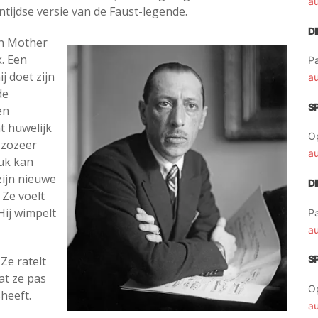
a
ijdse versie van de Faust-legende.
D
n Mother
k. Een
Pa
j doet zijn
a
de
S
en
t huwelijk
O
, zozeer
a
luk kan
zijn nieuwe
D
 Ze voelt
Hij wimpelt
Pa
a
S
Ze ratelt
at ze pas
O
sheeft.
a