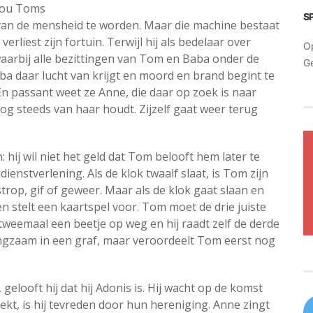
 zou Toms
S
van de mensheid te worden. Maar die machine bestaat
erliest zijn fortuin. Terwijl hij als bedelaar over
O
s waarbij alle bezittingen van Tom en Baba onder de
G
aba daar lucht van krijgt en moord en brand begint te
En passant weet ze Anne, die daar op zoek is naar
nog steeds van haar houdt. Zijzelf gaat weer terug
 hij wil niet het geld dat Tom belooft hem later te
dienstverlening. Als de klok twaalf slaat, is Tom zijn
 strop, gif of geweer. Maar als de klok gaat slaan en
n stelt een kaartspel voor. Tom moet de drie juiste
weemaal een beetje op weg en hij raadt zelf de derde
langzaam in een graf, maar veroordeelt Tom eerst nog
elooft hij dat hij Adonis is. Hij wacht op de komst
kt, is hij tevreden door hun hereniging. Anne zingt