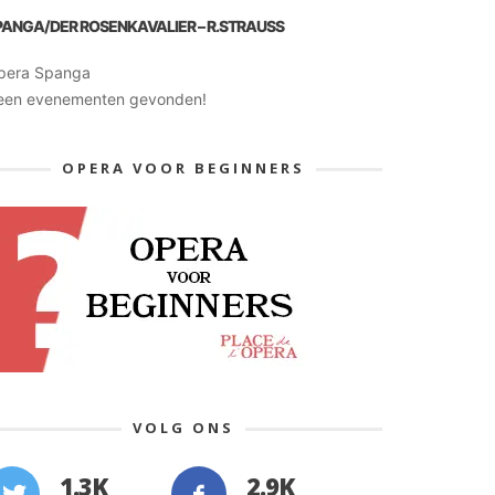
PANGA/DER ROSENKAVALIER – R.STRAUSS
pera Spanga
een evenementen gevonden!
OPERA VOOR BEGINNERS
VOLG ONS
1.3K