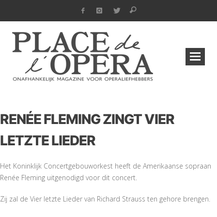
RENÉE FLEMING ZINGT VIER
LETZTE LIEDER
Het Koninklijk Concertgebouworkest heeft de Amerikaanse sopraan
Renée Fleming uitgenodigd voor dit concert.
Zij zal de Vier letzte Lieder van Richard Strauss ten gehore brengen.