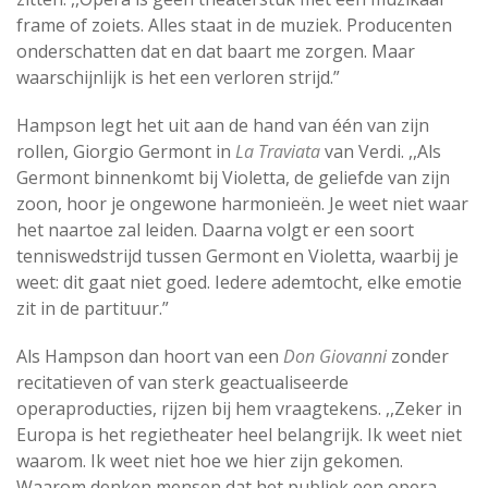
frame of zoiets. Alles staat in de muziek. Producenten
onderschatten dat en dat baart me zorgen. Maar
waarschijnlijk is het een verloren strijd.”
Hampson legt het uit aan de hand van één van zijn
rollen, Giorgio Germont in
La Traviata
van Verdi. ,,Als
Germont binnenkomt bij Violetta, de geliefde van zijn
zoon, hoor je ongewone harmonieën. Je weet niet waar
het naartoe zal leiden. Daarna volgt er een soort
tenniswedstrijd tussen Germont en Violetta, waarbij je
weet: dit gaat niet goed. Iedere ademtocht, elke emotie
zit in de partituur.”
Als Hampson dan hoort van een
Don Giovanni
zonder
recitatieven of van sterk geactualiseerde
operaproducties, rijzen bij hem vraagtekens. ,,Zeker in
Europa is het regietheater heel belangrijk. Ik weet niet
waarom. Ik weet niet hoe we hier zijn gekomen.
Waarom denken mensen dat het publiek een opera