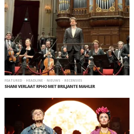
FEATURED
HEADLINE
NIEUWS
RECENSIES
SHANI VERLAAT RPHO MET BRILJANTE MAHLER