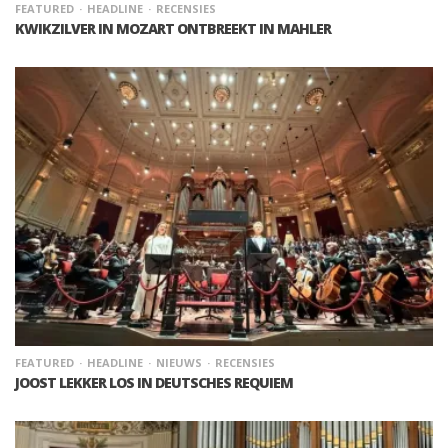
FEATURED
HEADLINE
RECENSIES
KWIKZILVER IN MOZART ONTBREEKT IN MAHLER
FEATURED
HEADLINE
NIEUWS
RECENSIES
JOOST LEKKER LOS IN DEUTSCHES REQUIEM