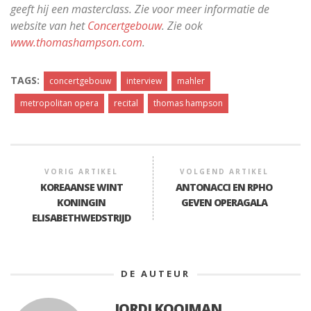
geeft hij een masterclass. Zie voor meer informatie de
website van het
Concertgebouw
. Zie ook
www.thomashampson.com
.
TAGS:
concertgebouw
interview
mahler
metropolitan opera
recital
thomas hampson
VORIG ARTIKEL
VOLGEND ARTIKEL
KOREAANSE WINT
ANTONACCI EN RPHO
KONINGIN
GEVEN OPERAGALA
ELISABETHWEDSTRIJD
DE AUTEUR
JORDI KOOIMAN