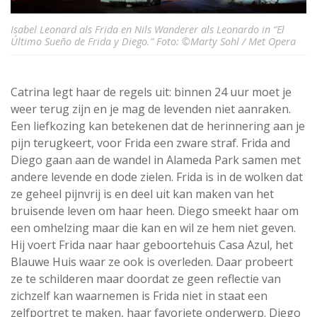
Isabel Leonard als Frida en Nils Wanderer als Leonardo in “El
Último Sueño de Frida y Diego.” Foto: ©Marty Sohl / Met Opera
Catrina legt haar de regels uit: binnen 24 uur moet je
weer terug zijn en je mag de levenden niet aanraken.
Een liefkozing kan betekenen dat de herinnering aan je
pijn terugkeert, voor Frida een zware straf. Frida and
Diego gaan aan de wandel in Alameda Park samen met
andere levende en dode zielen. Frida is in de wolken dat
ze geheel pijnvrij is en deel uit kan maken van het
bruisende leven om haar heen. Diego smeekt haar om
een omhelzing maar die kan en wil ze hem niet geven.
Hij voert Frida naar haar geboortehuis Casa Azul, het
Blauwe Huis waar ze ook is overleden. Daar probeert
ze te schilderen maar doordat ze geen reflectie van
zichzelf kan waarnemen is Frida niet in staat een
zelfportret te maken, haar favoriete onderwerp. Diego