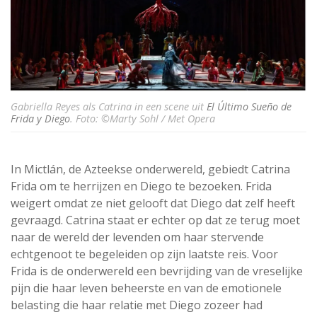
Gabriella Reyes als Catrina in een scene uit
El Último Sueño de
Frida y Diego
. Foto: ©Marty Sohl / Met Opera
In Mictlán, de Azteekse onderwereld, gebiedt Catrina
Frida om te herrijzen en Diego te bezoeken. Frida
weigert omdat ze niet gelooft dat Diego dat zelf heeft
gevraagd. Catrina staat er echter op dat ze terug moet
naar de wereld der levenden om haar stervende
echtgenoot te begeleiden op zijn laatste reis. Voor
Frida is de onderwereld een bevrijding van de vreselijke
pijn die haar leven beheerste en van de emotionele
belasting die haar relatie met Diego zozeer had