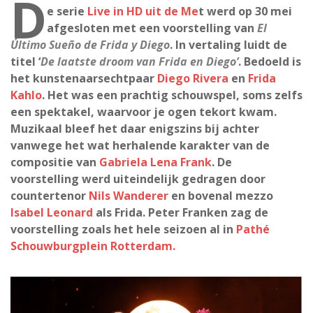
D
e serie
Live in HD uit de Me
t werd op 30 mei
afgesloten met een voorstelling van
El
Último Sueño de Frida y Diego
. In vertaling luidt de
titel ‘
De laatste droom van Frida en Diego’
. Bedoeld is
het kunstenaarsechtpaar
Diego Rivera
en
Frida
Kahlo
. Het was een prachtig schouwspel, soms zelfs
een spektakel, waarvoor je ogen tekort kwam.
Muzikaal bleef het daar enigszins bij achter
vanwege het wat herhalende karakter van de
compositie van
Gabriela Lena Frank
. De
voorstelling werd uiteindelijk gedragen door
countertenor
Nils Wanderer
en bovenal mezzo
Isabel Leonard
als Frida. Peter Franken zag de
voorstelling zoals het hele seizoen al in
Pathé
Schouwburgplein Rotterdam.