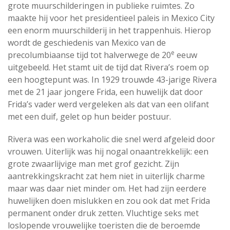
grote muurschilderingen in publieke ruimtes. Zo
maakte hij voor het presidentieel paleis in Mexico City
een enorm muurschilderij in het trappenhuis. Hierop
wordt de geschiedenis van Mexico van de
e
precolumbiaanse tijd tot halverwege de 20
eeuw
uitgebeeld. Het stamt uit de tijd dat Rivera’s roem op
een hoogtepunt was. In 1929 trouwde 43-jarige Rivera
met de 21 jaar jongere Frida, een huwelijk dat door
Frida’s vader werd vergeleken als dat van een olifant
met een duif, gelet op hun beider postuur.
Rivera was een workaholic die snel werd afgeleid door
vrouwen. Uiterlijk was hij nogal onaantrekkelijk: een
grote zwaarlijvige man met grof gezicht. Zijn
aantrekkingskracht zat hem niet in uiterlijk charme
maar was daar niet minder om. Het had zijn eerdere
huwelijken doen mislukken en zou ook dat met Frida
permanent onder druk zetten. Vluchtige seks met
loslopende vrouwelijke toeristen die de beroemde