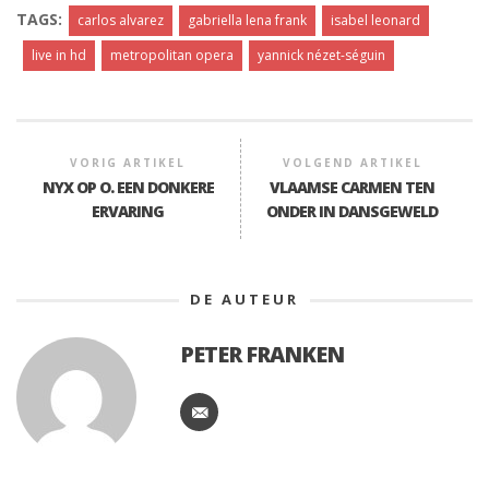
TAGS:
carlos alvarez
gabriella lena frank
isabel leonard
live in hd
metropolitan opera
yannick nézet-séguin
VORIG ARTIKEL
VOLGEND ARTIKEL
NYX OP O. EEN DONKERE
VLAAMSE CARMEN TEN
ERVARING
ONDER IN DANSGEWELD
DE AUTEUR
PETER FRANKEN