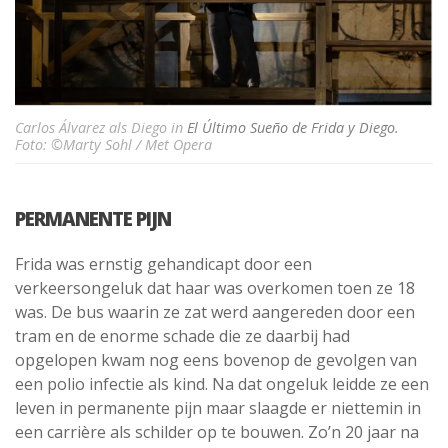
Carlos Álvarez als Diego in
El Último Sueño de Frida y Diego.
Foto: ©Marty Sohl / Met Opera
PERMANENTE PIJN
Frida was ernstig gehandicapt door een
verkeersongeluk dat haar was overkomen toen ze 18
was. De bus waarin ze zat werd aangereden door een
tram en de enorme schade die ze daarbij had
opgelopen kwam nog eens bovenop de gevolgen van
een polio infectie als kind. Na dat ongeluk leidde ze een
leven in permanente pijn maar slaagde er niettemin in
een carrière als schilder op te bouwen. Zo’n 20 jaar na