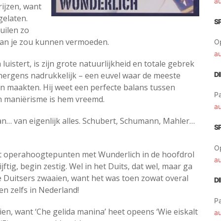
a
ijzen, want
gelaten.
S
huilen zo
 dan je zou kunnen vermoeden.
O
a
luistert, is zijn grote natuurlijkheid en totale gebrek
r nergens nadrukkelijk – een euvel waar de meeste
D
aan maakten. Hij weet een perfecte balans tussen
Pa
n maniërisme is hem vreemd.
a
 van… van eigenlijk alles. Schubert, Schumann, Mahler…
S
O
t operahoogtepunten met Wunderlich in de hoofdrol
a
tig, begin zestig. Wel in het Duits, dat wel, maar ga
e Duitsers zwaaien, want het was toen zowat overal
D
 en zelfs in Nederland!
Pa
ien, want ‘Che gelida manina’ heet opeens ‘Wie eiskalt
a