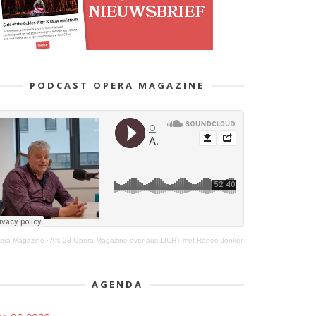
PODCAST OPERA MAGAZINE
era Magazine
·
Afl. 23 Opera Magazine over aus LICHT met Renee Jonker
AGENDA