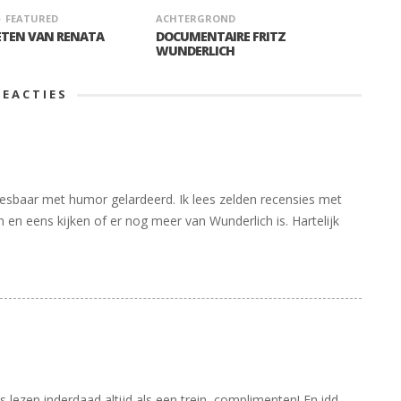
FEATURED
ACHTERGROND
IETEN VAN RENATA
DOCUMENTAIRE FRITZ
WUNDERLICH
REACTIES
leesbaar met humor gelardeerd. Ik lees zelden recensies met
en eens kijken of er nog meer van Wunderlich is. Hartelijk
 lezen inderdaad altijd als een trein, complimenten! En idd,