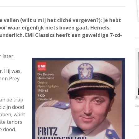
vallen (wilt u mij het cliché vergeven?): je hebt
oi’ waar eigenlijk niets boven gaat. Hemels.
z Wunderlich. EMI Classics heeft een geweldige 7-cd-
 later,
 Hij was,
mann Prey
van de trap
d zijn dood
Op
ebben, want
ste tenors
e dood.