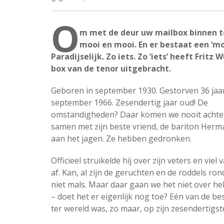
O
m met de deur uw mailbox binnen te 
mooi en mooi. En er bestaat een ‘mo
Paradijselijk. Zo iets. Zo ‘iets’ heeft Frit
box van de tenor uitgebracht.
Geboren in september 1930. Gestorven 36 jaar
september 1966. Zesendertig jaar oud! De
omstandigheden? Daar komen we nooit achter.
samen met zijn beste vriend, de bariton Her
aan het jagen. Ze hebben gedronken.
Officieel struikelde hij over zijn veters en viel 
af. Kan, al zijn de geruchten en de roddels ron
niet mals. Maar daar gaan we het niet over h
– doet het er eigenlijk nog toe? Eén van de be
ter wereld was, zo maar, op zijn zesendertigst