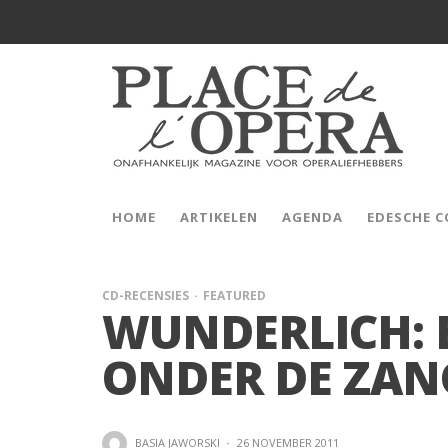
HOME
ARTIKELEN
AGENDA
EDESCHE 
CD-RECENSIES
FEATURED
WUNDERLICH: 
ONDER DE ZAN
BASIA JAWORSKI
·
26 NOVEMBER 2011