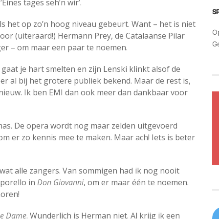
‘Eines tages seh’n wir’.
S
als het op zo’n hoog niveau gebeurt. Want – het is niet
O
door (uiteraard!) Hermann Prey, de Catalaanse Pilar
G
ger – om maar een paar te noemen.
gaat je hart smelten en zijn Lenski klinkt alsof de
r al bij het grotere publiek bekend. Maar de rest is,
nieuw. Ik ben EMI dan ook meer dan dankbaar voor
as. De opera wordt nog maar zelden uitgevoerd
 om er zo kennis mee te maken. Maar ach! Iets is beter
zowat alle zangers. Van sommigen had ik nog nooit
porello in
Don Giovanni
, om er maar één te noemen.
horen!
ue Dame
. Wunderlich is Herman niet. Al krijg ik een