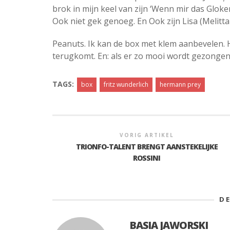
brok in mijn keel van zijn ‘Wenn mir das Glokensc
Ook niet gek genoeg. En Ook zijn Lisa (Melitta
Peanuts. Ik kan de box met klem aanbevelen. H
terugkomt. En: als er zo mooi wordt gezongen
TAGS:
box
fritz wunderlich
hermann prey
VORIG ARTIKEL
TRIONFO-TALENT BRENGT AANSTEKELIJKE
ROSSINI
D
BASIA JAWORSKI