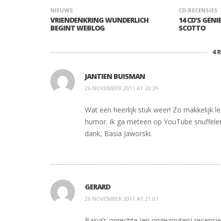
NIEUWS
CD-RECENSIES
VRIENDENKRING WUNDERLICH
14 CD’S GEN
BEGINT WEBLOG
SCOTTO
4
JANTIEN BUISMAN
26 NOVEMBER 2011 AT 20:39
Wat een heerlijk stuk weer! Zo makkelijk 
humor. Ik ga meteen op YouTube snuffelen 
dank, Basia Jaworski.
GERARD
26 NOVEMBER 2011 AT 21:07
Basia’s oprechte (en ongezouten) recensies