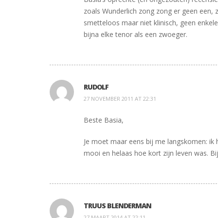
zoals Wunderlich zong zong er geen een, z
smetteloos maar niet klinisch, geen enkel
bijna elke tenor als een zwoeger.
RUDOLF
27 NOVEMBER 2011 AT 22:31
Beste Basia,
Je moet maar eens bij me langskomen: ik he
mooi en helaas hoe kort zijn leven was. Bij 
TRUUS BLENDERMAN
27 MAART 2014 AT 22:11