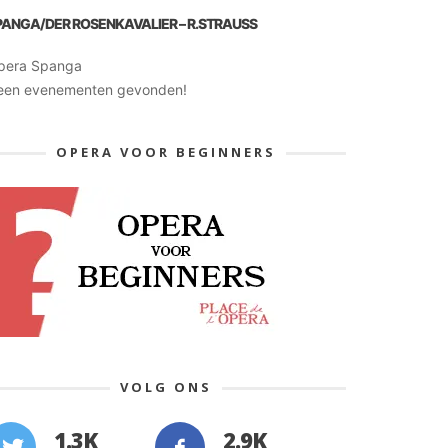
PANGA/DER ROSENKAVALIER – R.STRAUSS
pera Spanga
een evenementen gevonden!
OPERA VOOR BEGINNERS
VOLG ONS
1.3K