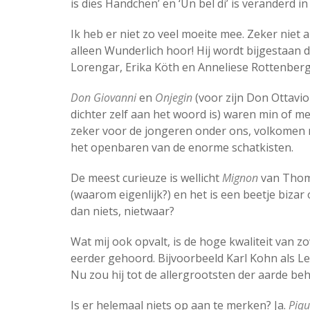
is dies Händchen’ en ‘Un bel di’ is veranderd in 
Ik heb er niet zo veel moeite mee. Zeker niet 
alleen Wunderlich hoor! Hij wordt bijgestaan 
Lorengar, Erika Köth en Anneliese Rottenber
Don Giovanni
en
Onjegin
(voor zijn Don Ottavio 
dichter zelf aan het woord is) waren min of mee
zeker voor de jongeren onder ons, volkomen 
het openbaren van de enorme schatkisten.
De meest curieuze is wellicht
Mignon
van Thom
(waarom eigenlijk?) en het is een beetje bizar
dan niets, nietwaar?
Wat mij ook opvalt, is de hoge kwaliteit van 
eerder gehoord. Bijvoorbeeld Karl Kohn als Le
Nu zou hij tot de allergrootsten der aarde be
Is er helemaal niets op aan te merken? Ja.
Piq