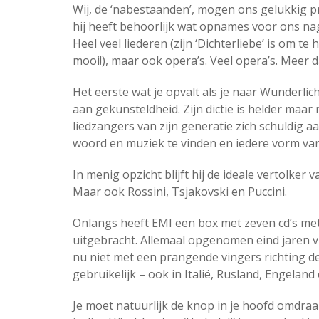
Wij, de ‘nabestaanden’, mogen ons gelukkig pr
hij heeft behoorlijk wat opnames voor ons na
Heel veel liederen (zijn ‘Dichterliebe’ is om te 
mooi!), maar ook opera’s. Veel opera’s. Meer
Het eerste wat je opvalt als je naar Wunderlich 
aan gekunsteldheid. Zijn dictie is helder maa
liedzangers van zijn generatie zich schuldig 
woord en muziek te vinden en iedere vorm va
In menig opzicht blijft hij de ideale vertolker
Maar ook Rossini, Tsjakovski en Puccini.
Onlangs heeft EMI een box met zeven cd’s me
uitgebracht. Allemaal opgenomen eind jaren vijf
nu niet met een prangende vingers richting d
gebruikelijk – ook in Italië, Rusland, Engeland
Je moet natuurlijk de knop in je hoofd omdraa