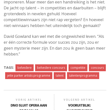
imponeren. Maar meer dan een handreiking is het niet.
De jacht op talent – in competities en daarbuiten – blijft
grotendeels in nevelen gehuld. Hoeveel
competitiewinnaars zijn niet rap vergeten? En hoeveel
niet-winnaars hebben het uiteindelijk toch gemaakt?
David Gowland kan wel met die ongewisheid leven. “Als
er één correcte formule voor succes zou zijn, zou er
geen mysterie meer zijn. En dan zou ik geen baan meer
hebben.”
TAGS:
belvedere
belvedere concours
competitie
concours
jette parker artists programme
talent
talentenprogramma
VORIG ARTIKEL
VOLGEND ARTIKEL
DNO SLUIT OPERA AAN
VOORUITBLIK: