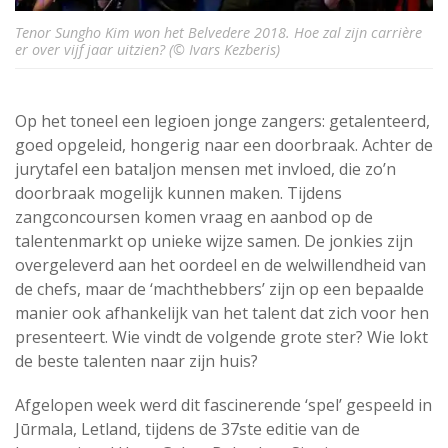
Tenor Sungho Kim won het Belvedere 2018. Hoe zal zijn carrière
er over vijf jaar uitzien? (© Ivars Kezberis)
Op het toneel een legioen jonge zangers: getalenteerd,
goed opgeleid, hongerig naar een doorbraak. Achter de
jurytafel een bataljon mensen met invloed, die zo’n
doorbraak mogelijk kunnen maken. Tijdens
zangconcoursen komen vraag en aanbod op de
talentenmarkt op unieke wijze samen. De jonkies zijn
overgeleverd aan het oordeel en de welwillendheid van
de chefs, maar de ‘machthebbers’ zijn op een bepaalde
manier ook afhankelijk van het talent dat zich voor hen
presenteert. Wie vindt de volgende grote ster? Wie lokt
de beste talenten naar zijn huis?
Afgelopen week werd dit fascinerende ‘spel’ gespeeld in
Jūrmala, Letland, tijdens de 37ste editie van de