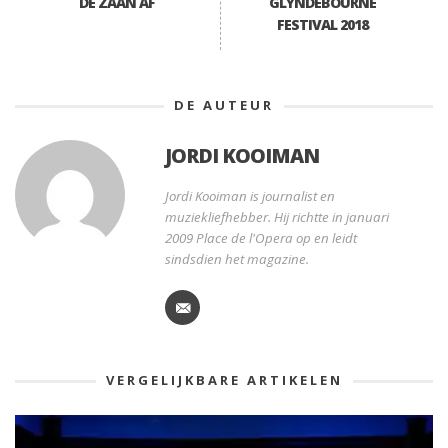
DE ZAAN AF
GLYNDEBOURNE
FESTIVAL 2018
DE AUTEUR
JORDI KOOIMAN
Jordi Kooiman is journalist en
muziekliefhebber. Hij richtte in januari
2009 Place de l'Opera op en leidt
sindsdien het magazine.
VERGELIJKBARE ARTIKELEN