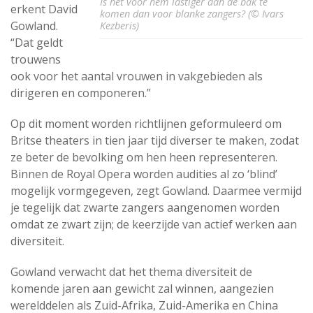
Is het voor hem lastiger aan de bak te
erkent David
komen dan voor blanke zangers? (© Ivars
Gowland.
Kezberis)
“Dat geldt
trouwens
ook voor het aantal vrouwen in vakgebieden als
dirigeren en componeren.”
Op dit moment worden richtlijnen geformuleerd om
Britse theaters in tien jaar tijd diverser te maken, zodat
ze beter de bevolking om hen heen representeren.
Binnen de Royal Opera worden audities al zo ‘blind’
mogelijk vormgegeven, zegt Gowland. Daarmee vermijd
je tegelijk dat zwarte zangers aangenomen worden
omdat ze zwart zijn; de keerzijde van actief werken aan
diversiteit.
Gowland verwacht dat het thema diversiteit de
komende jaren aan gewicht zal winnen, aangezien
werelddelen als Zuid-Afrika, Zuid-Amerika en China