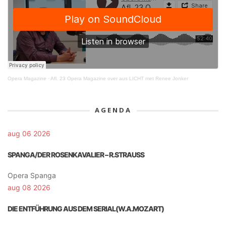
Opera Magazine
·
Afl. 23 Opera Magazine over aus LICHT met Renee Jonker
AGENDA
aug 06 2026
SPANGA/DER ROSENKAVALIER – R.STRAUSS
Opera Spanga
aug 08 2026
DIE ENTFÜHRUNG AUS DEM SERIAL(W.A.MOZART)