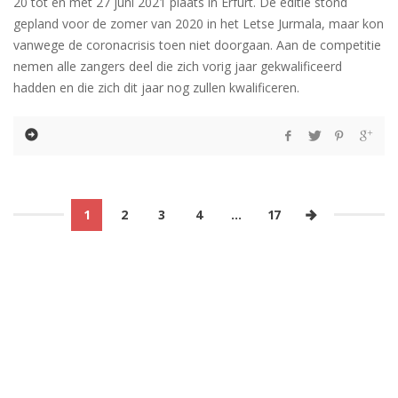
20 tot en met 27 juni 2021 plaats in Erfurt. De editie stond
gepland voor de zomer van 2020 in het Letse Jurmala, maar kon
vanwege de coronacrisis toen niet doorgaan. Aan de competitie
nemen alle zangers deel die zich vorig jaar gekwalificeerd
hadden en die zich dit jaar nog zullen kwalificeren.
1
2
3
4
…
17