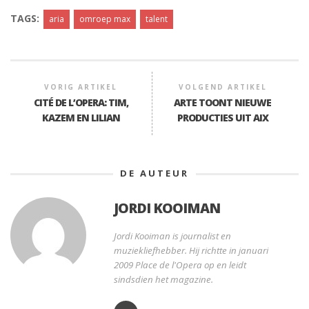
TAGS:
aria
omroep max
talent
VORIG ARTIKEL
VOLGEND ARTIKEL
CITÉ DE L’OPERA: TIM,
ARTE TOONT NIEUWE
KAZEM EN LILIAN
PRODUCTIES UIT AIX
DE AUTEUR
JORDI KOOIMAN
Jordi Kooiman is journalist en
muziekliefhebber. Hij richtte in januari
2009 Place de l'Opera op en leidt
sindsdien het magazine.