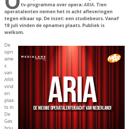
O
tv-programma over opera:
ARIA
. Tien
operatalenten nemen het in acht afleveringen
tegen elkaar op. De inzet: een studiebeurs. Vanaf
18 juli vinden de opnames plaats. Publiek is
welkom.
De
opn
ame
s
van
ARIA
vind
en
plaa
ts in
De
Gas
hou