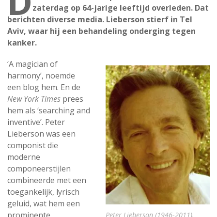
D
zaterdag op 64-jarige leeftijd overleden. Dat
berichten diverse media. Lieberson stierf in Tel
Aviv, waar hij een behandeling onderging tegen
kanker.
‘A magician of
harmony’, noemde
een blog hem. En de
New York Times
prees
hem als ‘searching and
inventive’. Peter
Lieberson was een
componist die
moderne
componeerstijlen
combineerde met een
toegankelijk, lyrisch
geluid, wat hem een
prominente
Peter Lieberson (1946-2011).