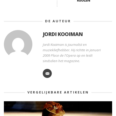
KEULEN
DE AUTEUR
JORDI KOOIMAN
Jordi Kooiman is journalist en
muziekliefhebber. Hij richtte in januari
2009 Place de l'Opera op en leidt
sindsdien het magazine.
VERGELIJKBARE ARTIKELEN