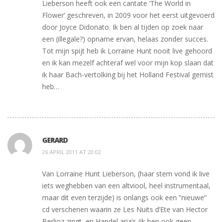
Lieberson heeft ook een cantate ‘The World in
Flower’ geschreven, in 2009 voor het eerst uitgevoerd
door Joyce Didonato. Ik ben al tijden op zoek naar
een (illegale?) opname ervan, helaas zonder succes.
Tot mijn spijt heb ik Lorraine Hunt nooit live gehoord
en ik kan mezelf achteraf wel voor mijn kop slaan dat
ik haar Bach-vertolking bij het Holland Festival gemist
heb…
GERARD
26 APRIL 2011 AT 20:02
Van Lorraine Hunt Lieberson, (haar stem vond ik live
iets weghebben van een altviool, heel instrumentaal,
maar dit even terzijde) is onlangs ook een ”nieuwe”
cd verschenen waarin ze Les Nuits d’Ete van Hector
Berlioz zingt, en Handel aria’s (ik ben ook geen