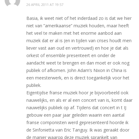
26 APRIL 2011 AT 19:57
Basia, ik weet niet of het inderdaad zo is dat we hier
niet van ”amerikaanse” muziek houden, maar heeft
het veel te maken met het enorme aanbod aan
muziek dat er al is (en in tijden van crises houdt men
liever vast aan oud en vertrouwd) en hoe je dat als
orkest of ensemble presenteert en onder de
aandacht weet te brengen en dan moet er ook nog
publiek of afkomen. John Adam’s Nixon in China is
een meesterwerk, en is direct toegankelijk voor het
publiek.
Eigentijdse franse muziek hoor je bijvoorbeeld ook
nauwelijks, en als er al een concert van is, komt daar
nauwelijks publiek op af. Tijdens dat concert in t IJ
gebouw een paar jaar geleden waarin een aantal
franse componisten werd gepresenteerd hoorde ik
de Sinfonietta van Eric Tanguy. Ik was geraakt door
de manier waarop deze muziek sprankelt van