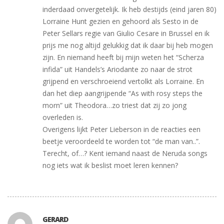
inderdaad onvergetelijk. Ik heb destijds (eind jaren 80)
Lorraine Hunt gezien en gehoord als Sesto in de
Peter Sellars regie van Giulio Cesare in Brussel en ik
prijs me nog altijd gelukkig dat ik daar bij heb mogen
zijn. En niemand heeft bij mijn weten het “Scherza
infida” uit Handels’s Ariodante zo naar de strot
grijpend en verschroeiend vertolkt als Lorraine. En
dan het diep aangrijpende “As with rosy steps the
morn” uit Theodora…zo triest dat zij zo jong
overleden is.
Overigens lijkt Peter Lieberson in de reacties een
beetje veroordeeld te worden tot “de man van..”.
Terecht, of…? Kent iemand naast de Neruda songs
nog iets wat ik beslist moet leren kennen?
GERARD