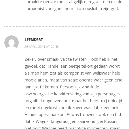
complete oeuvre meestal gelijk een grafsteen die de
componist voorgoed hermitisch opsluit in zijn graf.
LEENDERT
26 APRIL 2011 AT 20:43
Zeker, over smaak valt te twisten. Toch heb ik het
gevoel, dat Handel een beetje tekort gedaan wordt
als men hem ziet als componist van weliswaar hele
mooie aria’s, maar van saaie opera’s waar geen eind
aan lijkt te komen. Persoonlijk vind ik de
psychologische karakterisering van zijn personages
nog altijd ongeevenaard, maar het heeft mij ook tijd
en moeite gekost voor ik zover was dat ik een hele
Handel opera aankon. Er was trouwens ook een tijd
dat ik Wagner langdradig en saai vond (zei Rossini
niet ooit: Wagner heeft prachtige momenten, maar