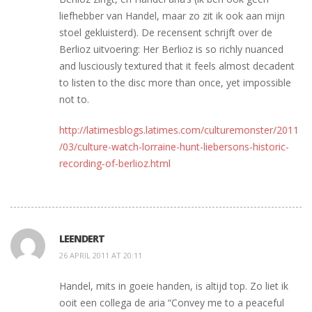
liefhebber van Handel, maar zo zit ik ook aan mijn
stoel gekluisterd). De recensent schrijft over de
Berlioz uitvoering: Her Berlioz is so richly nuanced
and lusciously textured that it feels almost decadent
to listen to the disc more than once, yet impossible
not to.
http://latimesblogs.latimes.com/culturemonster/2011
/03/culture-watch-lorraine-hunt-liebersons-historic-
recording-of-berlioz.html
LEENDERT
26 APRIL 2011 AT 20:11
Handel, mits in goeie handen, is altijd top. Zo liet ik
ooit een collega de aria “Convey me to a peaceful