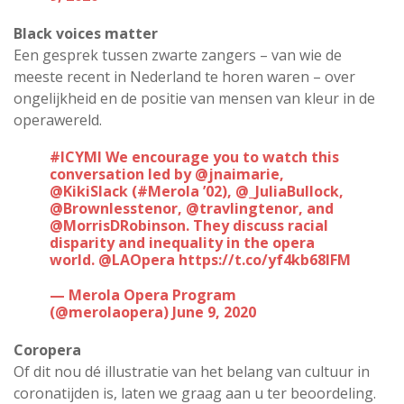
Black voices matter
Een gesprek tussen zwarte zangers – van wie de
meeste recent in Nederland te horen waren – over
ongelijkheid en de positie van mensen van kleur in de
operawereld.
#ICYMI
We encourage you to watch this
conversation led by
@jnaimarie
,
@KikiSlack
(
#Merola
’02),
@_JuliaBullock
,
@Brownlesstenor,
@travlingtenor
, and
@MorrisDRobinson
. They discuss racial
disparity and inequality in the opera
world.
@LAOpera
https://t.co/yf4kb68lFM
— Merola Opera Program
(@merolaopera)
June 9, 2020
Coropera
Of dit nou dé illustratie van het belang van cultuur in
coronatijden is, laten we graag aan u ter beoordeling.