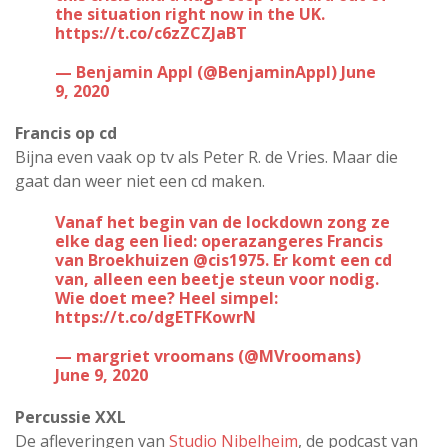
the situation right now in the UK.
https://t.co/c6zZCZJaBT
— Benjamin Appl (@BenjaminAppl)
June
9, 2020
Francis op cd
Bijna even vaak op tv als Peter R. de Vries. Maar die
gaat dan weer niet een cd maken.
Vanaf het begin van de lockdown zong ze
elke dag een lied: operazangeres Francis
van Broekhuizen
@cis1975
. Er komt een cd
van, alleen een beetje steun voor nodig.
Wie doet mee? Heel simpel:
https://t.co/dgETFKowrN
— margriet vroomans (@MVroomans)
June 9, 2020
Percussie XXL
De afleveringen van
Studio Nibelheim
, de podcast van