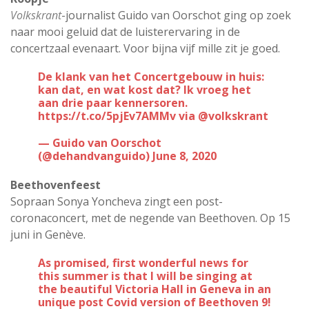
Volkskrant
-journalist Guido van Oorschot ging op zoek
naar mooi geluid dat de luisterervaring in de
concertzaal evenaart. Voor bijna vijf mille zit je goed.
De klank van het Concertgebouw in huis:
kan dat, en wat kost dat? Ik vroeg het
aan drie paar kennersoren.
https://t.co/5pjEv7AMMv
via
@volkskrant
— Guido van Oorschot
(@dehandvanguido)
June 8, 2020
Beethovenfeest
Sopraan Sonya Yoncheva zingt een post-
coronaconcert, met de negende van Beethoven. Op 15
juni in Genève.
As promised, first wonderful news for
this summer is that I will be singing at
the beautiful Victoria Hall in Geneva in an
unique post Covid version of Beethoven 9!