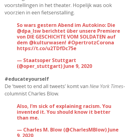
voorstellingen in het theater. Hopelijk was ook
voorzien in een fietsenstalling.
So wars gestern Abend im Autokino: Die
@dpa_lsw
⁩ berichtet über unsere Premiere
von DIE GESCHICHTE VOM SOLDATEN auf
dem ⁦
@kulturwasen
⁩!
#OpertrotzCorona
https://t.co/u2TDfDc75e
— Staatsoper Stuttgart
(@oper_stuttgart)
June 9, 2020
#educateyourself
De ‘tweet to end all tweets’ komt van
New York Times
-
columnist Charles Blow.
Also, I’m sick of explaining racism. You
invented it. You should know it better
than me.
— Charles M. Blow (@CharlesMBlow)
June
9, 2020