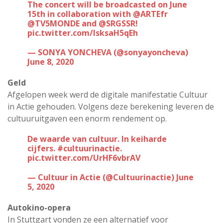
The concert will be broadcasted on June
15th in collaboration with
@ARTEfr
@TV5MONDE
and
@SRGSSR
!
pic.twitter.com/lsksaH5qEh
— SONYA YONCHEVA (@sonyayoncheva)
June 8, 2020
Geld
Afgelopen week werd de digitale manifestatie Cultuur
in Actie gehouden. Volgens deze berekening leveren de
cultuuruitgaven een enorm rendement op.
De waarde van cultuur. In keiharde
cijfers.
#cultuurinactie
.
pic.twitter.com/UrHF6vbrAV
— Cultuur in Actie (@Cultuurinactie)
June
5, 2020
Autokino-opera
In Stuttgart vonden ze een alternatief voor