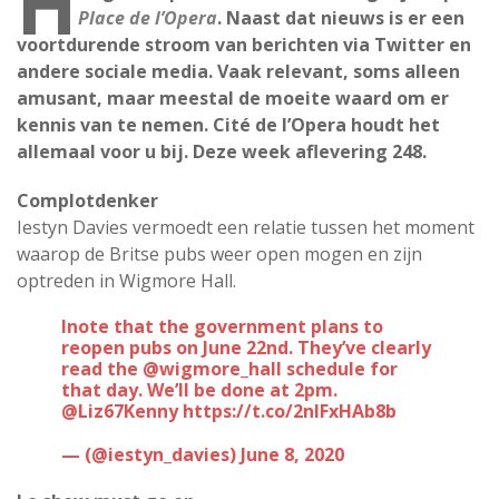
H
Place de l’Opera
. Naast dat nieuws is er een
voortdurende stroom van berichten via Twitter en
andere sociale media. Vaak relevant, soms alleen
amusant, maar meestal de moeite waard om er
kennis van te nemen. Cité de l’Opera houdt het
allemaal voor u bij. Deze week aflevering 248.
Complotdenker
Iestyn Davies vermoedt een relatie tussen het moment
waarop de Britse pubs weer open mogen en zijn
optreden in Wigmore Hall.
I note that the government plans to
reopen pubs on June 22nd. They’ve clearly
read the
@wigmore_hall
schedule for
that day. We’ll be done at 2pm.
@Liz67Kenny
https://t.co/2nlFxHAb8b
— (@iestyn_davies)
June 8, 2020