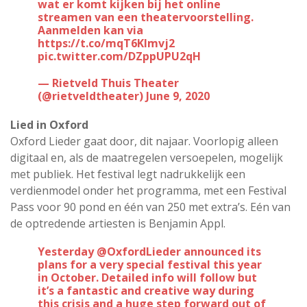
wat er komt kijken bij het online
streamen van een theatervoorstelling.
Aanmelden kan via
https://t.co/mqT6Klmvj2
pic.twitter.com/DZppUPU2qH
— Rietveld Thuis Theater
(@rietveldtheater)
June 9, 2020
Lied in Oxford
Oxford Lieder gaat door, dit najaar. Voorlopig alleen
digitaal en, als de maatregelen versoepelen, mogelijk
met publiek. Het festival legt nadrukkelijk een
verdienmodel onder het programma, met een Festival
Pass voor 90 pond en één van 250 met extra’s. Eén van
de optredende artiesten is Benjamin Appl.
Yesterday
@OxfordLieder
announced its
plans for a very special festival this year
in October. Detailed info will follow but
it’s a fantastic and creative way during
this crisis and a huge step forward out of