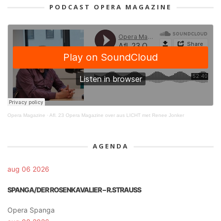
PODCAST OPERA MAGAZINE
Opera Magazine
·
Afl. 23 Opera Magazine over aus LICHT met Renee Jonker
AGENDA
aug 06 2026
SPANGA/DER ROSENKAVALIER – R.STRAUSS
Opera Spanga