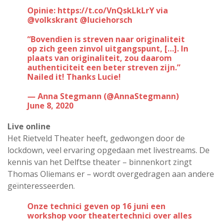
Opinie:
https://t.co/VnQskLkLrY
via
@volkskrant
@luciehorsch
“Bovendien is streven naar originaliteit
op zich geen zinvol uitgangspunt, […]. In
plaats van originaliteit, zou daarom
authenticiteit een beter streven zijn.”
Nailed it! Thanks Lucie!
— Anna Stegmann (@AnnaStegmann)
June 8, 2020
Live online
Het Rietveld Theater heeft, gedwongen door de
lockdown, veel ervaring opgedaan met livestreams. De
kennis van het Delftse theater – binnenkort zingt
Thomas Oliemans er – wordt overgedragen aan andere
geïnteresseerden.
Onze technici geven op 16 juni een
workshop voor theatertechnici over alles