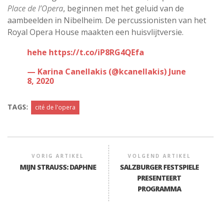
Place de l’Opera
, beginnen met het geluid van de
aambeelden in Nibelheim. De percussionisten van het
Royal Opera House maakten een huisvlijtversie.
hehe
https://t.co/iP8RG4QEfa
— Karina Canellakis (@kcanellakis)
June
8, 2020
TAGS:
cité de l'opera
VORIG ARTIKEL
VOLGEND ARTIKEL
MIJN STRAUSS: DAPHNE
SALZBURGER FESTSPIELE
PRESENTEERT
PROGRAMMA