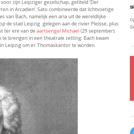
or zijn Leipziger gezelschap, getiteld ‘Der
S
n in Arcadien’. Sato combineerde dat lichtvoetige
s van Bach, namelijk een aria uit de wereldlijke
O
op de stad Leipzig gelegen aan de rivier Pleisse, plus
G
st ter ere van de
aartsengel Michael (
29 september).
te brengen in een theatrale zetting. Bach kwam
 in Leipzig om er Thomaskantor te worden.