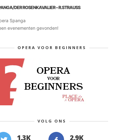
PANGA/DER ROSENKAVALIER – R.STRAUSS
pera Spanga
een evenementen gevonden!
OPERA VOOR BEGINNERS
VOLG ONS
1.3K