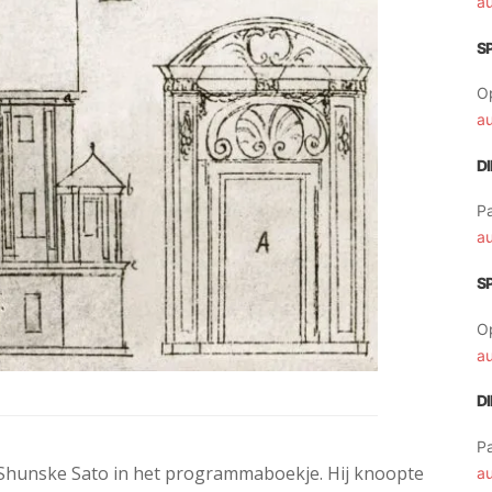
a
S
O
a
D
Pa
a
S
O
a
D
Pa
t Shunske Sato in het programmaboekje. Hij knoopte
a