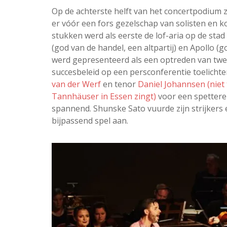
Op de achterste helft van het concertpodium z
er vóór een fors gezelschap van solisten en k
stukken werd als eerste de lof-aria op de sta
(god van de handel, een altpartij) en Apollo (
werd gepresenteerd als een optreden van twe
succesbeleid op een persconferentie toelicht
van der Werf
en tenor
Daniel Johannsen (niet
Tannhäuser in Essen zingt)
voor een spettere
spannend. Shunske Sato vuurde zijn strijkers 
bijpassend spel aan.