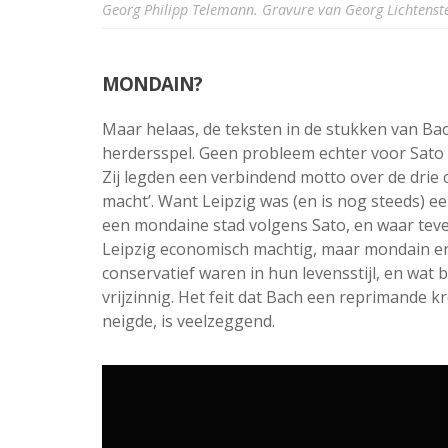
Georg Philipp Telemann. Gravure van Georg Lichtenst
MONDAIN?
Maar helaas, de teksten in de stukken van Ba
herdersspel. Geen probleem echter voor Sato
Zij legden een verbindend motto over de drie 
macht’. Want Leipzig was (en is nog steeds) 
een mondaine stad volgens Sato, en waar teven
Leipzig economisch machtig, maar mondain en 
conservatief waren in hun levensstijl, en wat b
vrijzinnig. Het feit dat Bach een reprimande k
neigde, is veelzeggend.