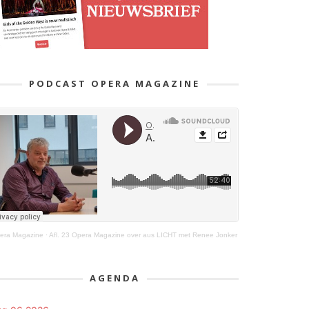
PODCAST OPERA MAGAZINE
era Magazine
·
Afl. 23 Opera Magazine over aus LICHT met Renee Jonker
AGENDA