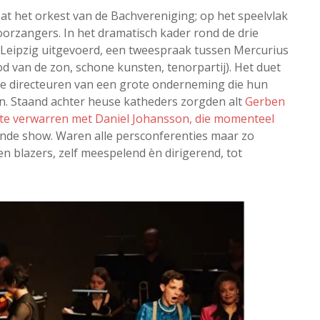
at het orkest van de Bachvereniging; op het speelvlak
oorzangers. In het dramatisch kader rond de drie
d Leipzig uitgevoerd, een tweespraak tussen Mercurius
god van de zon, schone kunsten, tenorpartij). Het duet
e directeuren van een grote onderneming die hun
en. Staand achter heuse katheders zorgden alt
Gerben
 te verwarren met Daniel Johansson, die momenteel
nde show. Waren alle persconferenties maar zo
en blazers, zelf meespelend èn dirigerend, tot