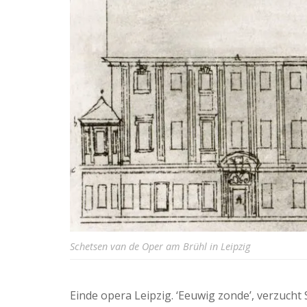
Schetsen van de Oper am Brühl in Leipzig
Einde opera Leipzig. ‘Eeuwig zonde’, verzuch