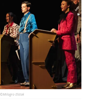
:©Milagro Elstak