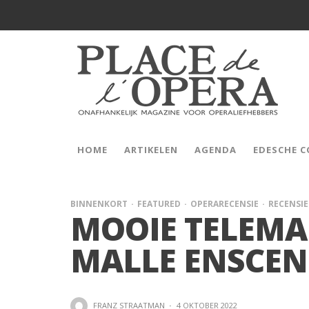
HOME
ARTIKELEN
AGENDA
EDESCHE 
BINNENKORT
FEATURED
OPERARECENSIE
RECENSIE
MOOIE TELEMA
MALLE ENSCEN
FRANZ STRAATMAN
·
4 OKTOBER 2022