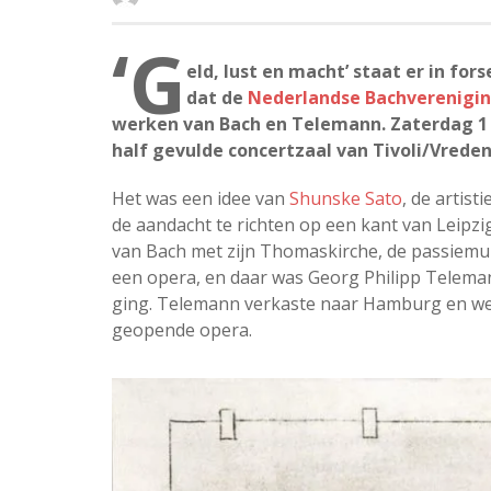
‘G
eld, lust en macht’ staat er in f
dat de
Nederlandse Bachverenigi
werken van Bach en Telemann. Zaterdag 1 o
half gevulde concertzaal van Tivoli/Vrede
Het was een idee van
Shunske Sato
, de artist
de aandacht te richten op een kant van Leipzi
van Bach met zijn Thomaskirche, de passiemuz
een opera, en daar was Georg Philipp Telemann 
ging. Telemann verkaste naar Hamburg en werd
geopende opera.