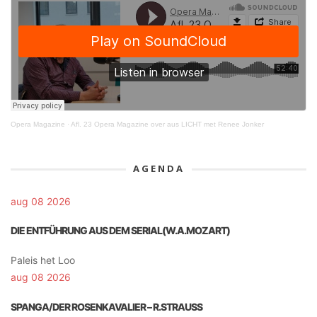
Opera Magazine
·
Afl. 23 Opera Magazine over aus LICHT met Renee Jonker
AGENDA
aug 08 2026
DIE ENTFÜHRUNG AUS DEM SERIAL(W.A.MOZART)
Paleis het Loo
aug 08 2026
SPANGA/DER ROSENKAVALIER – R.STRAUSS