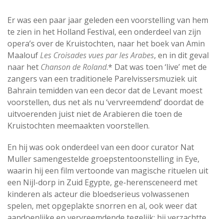
Er was een paar jaar geleden een voorstelling van hem
te zien in het Holland Festival, een onderdeel van zijn
opera’s over de Kruistochten, naar het boek van Amin
Maalouf
Les Croisades vues par les Arabes
, en in dit geval
naar het
Chanson de Roland
.* Dat was toen ‘live’ met de
zangers van een traditionele Parelvissersmuziek uit
Bahrain temidden van een decor dat de Levant moest
voorstellen, dus net als nu ‘vervreemdend’ doordat de
uitvoerenden juist niet de Arabieren die toen de
Kruistochten meemaakten voorstellen.
En hij was ook onderdeel van een door curator Nat
Muller samengestelde groepstentoonstelling in Eye,
waarin hij een film vertoonde van magische rituelen uit
een Nijl-dorp in Zuid Egypte, ge-herensceneerd met
kinderen als acteur die bloedserieus volwassenen
spelen, met opgeplakte snorren en al, ook weer dat
aandoenlijke en vervreemdende tegelijk; hij verzachtte