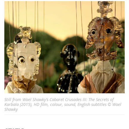
Still from Wael Shawky’s Cabaret Crusades III: The Secrets of
Karbala (2015), HD film, colour, sound, English subtitles © Wael
Shawky