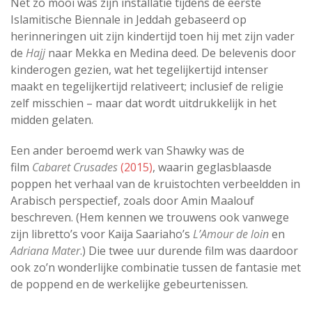
Net zo mooi was zijn installatie tijdens de eerste
Islamitische Biennale in Jeddah gebaseerd op
herinneringen uit zijn kindertijd toen hij met zijn vader
de
Hajj
naar Mekka en Medina deed. De belevenis door
kinderogen gezien, wat het tegelijkertijd intenser
maakt en tegelijkertijd relativeert; inclusief de religie
zelf misschien – maar dat wordt uitdrukkelijk in het
midden gelaten.
Een ander beroemd werk van Shawky was de
film
Cabaret Crusades
(2015)
, waarin geglasblaasde
poppen het verhaal van de kruistochten verbeeldden in
Arabisch perspectief, zoals door Amin Maalouf
beschreven. (Hem kennen we trouwens ook vanwege
zijn libretto’s voor Kaija Saariaho’s
L’Amour de loin
en
A
driana Mater
.) Die twee uur durende film was daardoor
ook zo’n wonderlijke combinatie tussen de fantasie met
de poppend en de werkelijke gebeurtenissen.