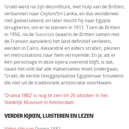
‘Urabi werd na zijn déconfiture, met hulp van de Britten,
verbannen naar Ceylon/Sri Lanka, en dus wonderwel
niet geëxecuteerd, en later mocht hij naar Egypte
terugkeren, om er te sterven in 1911. Toen de Britten
in 1956, na de
Suezcrisis
(waarin de Britten samen met
de Fransen aanvielen) het land definitief verlieten,
werden in Cairo, Alexandrië en elders straten, pleinen
en metrostations naar hem vernoemde. En ja, als er
één personage in deze opera overeind blijft, is dat,
naast het volk dat alle malversaties moet ondergaan,
‘Urabi, de eerste hooggeplaatste Egyptenaar trouwens
die niet uit de traditionele aristocratie voortkwam.
‘Drama 1882’ is nog te zien tm 26 oktober in het
Stedelijk Museum in Amsterdam.
VERDER KIJKEN, LUISTEREN EN LEZEN
Video clip van
Drama 1882