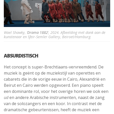
Wael Shawky, ‘
Drama 1882
‘, 2024. Afbeelding met dank aan de
kunstenaar en Sfeir-Semler Gallery, Beiroet/Hamburg.
ABSURDISTISCH
Het concept is super-Brechtiaans-vervreemdend. De
muziek is geënt op de muziekstijl van operettes en
cabarets die in de vorige eeuw in Cairo, Alexandrië en
Beirut en Cairo werden opgevoerd. Een piano speelt
een dominante rol, voor het overige horen we ook een
ud
en andere Arabische instrumenten, naast de zang
van de solozangers en een koor. In contrast met de
dramatische gebeurtenissen, heeft de muziek een