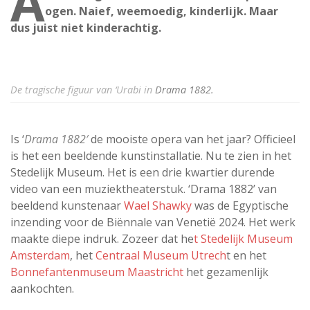
A
ogen. Naief, weemoedig, kinderlijk. Maar
dus juist niet kinderachtig.
De tragische figuur van ‘Urabi in
Drama 1882.
Is ‘
Drama 1882′
de mooiste opera van het jaar? Officieel
is het een beeldende kunstinstallatie. Nu te zien in het
Stedelijk Museum. Het is een drie kwartier durende
video van een muziektheaterstuk. ‘Drama 1882’ van
beeldend kunstenaar
Wael Shawky
was de Egyptische
inzending voor de Biënnale van Venetië 2024. Het werk
maakte diepe indruk. Zozeer dat he
t Stedelijk Museum
Amsterdam
, het
Centraal Museum Utrech
t en het
Bonnefantenmuseum Maastricht
het gezamenlijk
aankochten.