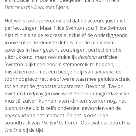
Dancer in the Dark
met Bjørk.
Het werkt ook vervreemdend dat de acteurs juist niet
perfect zingen. Maar Tilda Swinton zou Tilda Swinton
niet zijn als ze de expressie inclusief de onderliggende
ironie tot in de kleinste details met de miniemste
spiertjes in haar gezicht zou zingen, perfect emotie
uitdrukkend, maar ook duidelijk
deadpan
artificieel.
Swinton blijkt een enorm stembereik te hebben,
misschien ook met een beetje hulp van
autotune
, de
toonhoogtecorrectie-software waarmee geluidstechnici
tot en met de grootste popsterren, Beyoncé, Taylor
Swift en Coldplay (en wie weet zelfs sommige klassieke
musici) ‘zuiver’ kunnen laten klinken; sterker nog, het
autotune
-geluid is zelfs onderdeel geworden van de
popsound
van het moment. En het is ook in de
soundtrack van
The End
te horen. Ook wat dat betreft is
The End
bij de tijd.