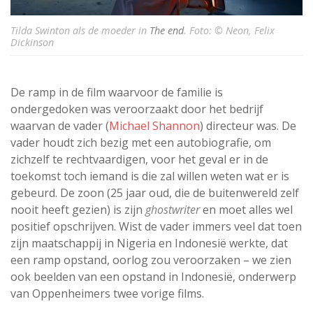
Tilda Swinton als de moeder in
The end
. Foto: © Neon, Felix
Dickinson
De ramp in de film waarvoor de familie is
ondergedoken was veroorzaakt door het bedrijf
waarvan de vader (
Michael Shannon
) directeur was. De
vader houdt zich bezig met een autobiografie, om
zichzelf te rechtvaardigen, voor het geval er in de
toekomst toch iemand is die zal willen weten wat er is
gebeurd. De zoon (25 jaar oud, die de buitenwereld zelf
nooit heeft gezien) is zijn
ghostwriter
en moet alles wel
positief opschrijven. Wist de vader immers veel dat toen
zijn maatschappij in Nigeria en Indonesië werkte, dat
een ramp opstand, oorlog zou veroorzaken – we zien
ook beelden van een opstand in Indonesië, onderwerp
van Oppenheimers twee vorige films.