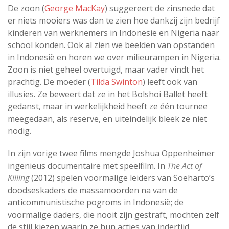
De zoon (
George MacKay
) suggereert de zinsnede dat
er niets mooiers was dan te zien hoe dankzij zijn bedrijf
kinderen van werknemers in Indonesië en Nigeria naar
school konden. Ook al zien we beelden van opstanden
in Indonesië en horen we over milieurampen in Nigeria.
Zoon is niet geheel overtuigd, maar vader vindt het
prachtig. De moeder (
Tilda Swinton
) leeft ook van
illusies. Ze beweert dat ze in het Bolshoi Ballet heeft
gedanst, maar in werkelijkheid heeft ze één tournee
meegedaan, als reserve, en uiteindelijk bleek ze niet
nodig.
In zijn vorige twee films mengde Joshua Oppenheimer
ingenieus documentaire met speelfilm. In
The Act of
Killing
(2012) spelen voormalige leiders van Soeharto’s
doodseskaders de massamoorden na van de
anticommunistische pogroms in Indonesië; de
voormalige daders, die nooit zijn gestraft, mochten zelf
de stijl kiezen waarin ze hun acties van indertijd