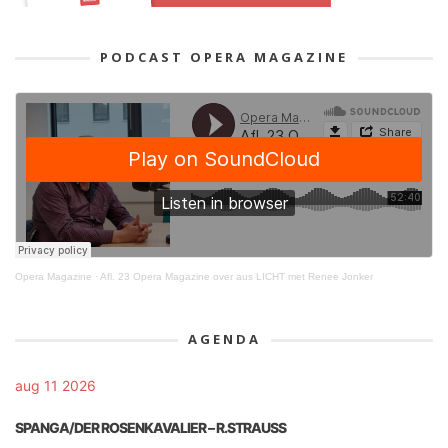
PODCAST OPERA MAGAZINE
Opera Magazine
·
Afl. 23 Opera Magazine over aus LICHT met Renee Jonker
AGENDA
aug 11 2026
SPANGA/DER ROSENKAVALIER – R.STRAUSS