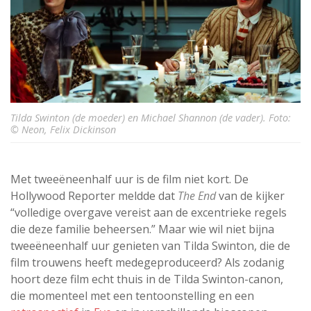
Tilda Swinton (de moeder) en Michael Shannon (de vader). Foto:
© Neon, Felix Dickinson
Met tweeëneenhalf uur is de film niet kort. De
Hollywood Reporter meldde dat
The End
van de kijker
“volledige overgave vereist aan de excentrieke regels
die deze familie beheersen.” Maar wie wil niet bijna
tweeëneenhalf uur genieten van Tilda Swinton, die de
film trouwens heeft medegeproduceerd? Als zodanig
hoort deze film echt thuis in de Tilda Swinton-canon,
die momenteel met een tentoonstelling en een