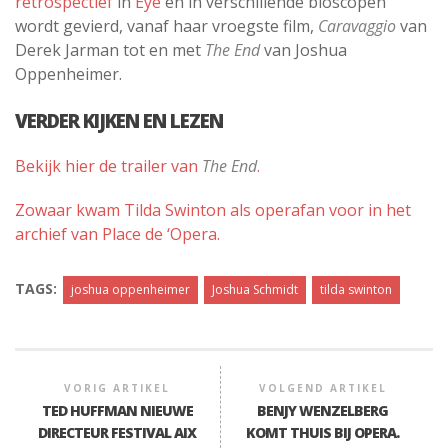
retrospectief
in
Eye
en in verschillende bioscopen
wordt gevierd, vanaf haar vroegste film,
Caravaggio
van
Derek Jarman tot en met
The End
van Joshua
Oppenheimer.
VERDER KIJKEN EN LEZEN
Bekijk hier de trailer van
The End
.
Zowaar kwam Tilda Swinton als operafan voor in het
archief van Place de ‘Opera.
TAGS:
joshua oppenheimer
Joshua Schmidt
tilda swinton
VORIG ARTIKEL
VOLGEND ARTIKEL
TED HUFFMAN NIEUWE
BENJY WENZELBERG
DIRECTEUR FESTIVAL AIX
KOMT THUIS BIJ OPERA.