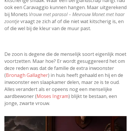
kitscherige smaak. Waar een berglandschap hangt had
ook een Caravaggio kunnen hangen. Maar uitgerekend
bij Monets
Vrouw met parasol – Mevrouw Monet met haar
zoontje
vraagt ze zich af of die niet wat kitscherig is, en
of die wel bij de kleur van de muur past.
De zoon is degene die de menselijk soort eigenlijk moet
voortzetten. Maar hoe? Er wordt gesuggereerd het om
deze reden was dat de familie de extra inwoonster
(
Bronagh Gallagher
) in huis heeft gehaald en hij en de
inwoonster een slaapkamer delen, maar ze is te oud.
Alles verandert als er opeens nog een menselijke
aardbewoner (
Moses Ingram
) blijkt te bestaan, een
jonge, zwarte vrouw.