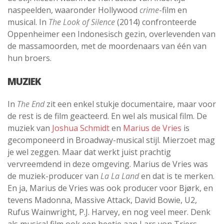
naspeelden, waaronder Hollywood
crime
-film en
musical. In
The Look of Silence
(2014) confronteerde
Oppenheimer een Indonesisch gezin, overlevenden van
de massamoorden, met de moordenaars van één van
hun broers.
MUZIEK
In
The End
zit een enkel stukje documentaire, maar voor
de rest is de film geacteerd. En wel als musical film. De
muziek van
Joshua Schmidt
en
Marius de Vries
is
gecomponeerd in Broadway-musical stijl. Mierzoet mag
je wel zeggen. Maar dat werkt juist prachtig
vervreemdend in deze omgeving. Marius de Vries was
de muziek-producer van
La La Land
en dat is te merken.
En ja, Marius de Vries was ook producer voor Bjørk, en
tevens Madonna, Massive Attack, David Bowie, U2,
Rufus Wainwright, P.J. Harvey, en nog veel meer. Denk
als musical film ook een beetje aan Lars von Triers