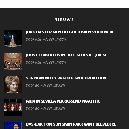
NIEUWS
JURK EN STEMMEN UITGEVOUWEN VOOR PRIDE
DOOR NEIL VAN DER LINDEN
JOOST LEKKER LOS IN DEUTSCHES REQUIEM
DOOR NEIL VAN DER LINDEN
SOPRAAN NELLY VAN DER SPEK OVERLEDEN.
DOOR BO VAN DER MEULEN
AIDA IN SEVILLA VERRASSEND PRACHTIG
DOOR BO VAN DER MEULEN
BAS-BARITON SUNGMIN PARK WINT BELVEDERE