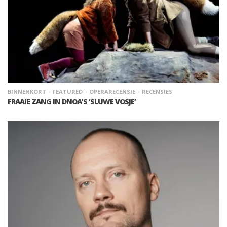
BINNENKORT
FEATURED
OPERARECENSIE
RECENSIES
FRAAIE ZANG IN DNOA’S ‘SLUWE VOSJE’