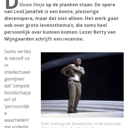
D
Sluwe Vosje
op de planken staan. De opera
van Leoš Janáček is een bonte, plezierige
dierenopera, maar dat niet alleen. Het werk gaat
ook over grote levensthema’s, die soms heel
persoonlijk over kunnen komen. Lezer Betty van
Wijngaarden schrijft een recensie.
Soms verlies
ik mezelf zo
in
intellectueel
gemijmer
dat ‘simpele
boodschapp
en’ of
‘persoonlijk
e
waarheden’
Dale Duesing als Boswachter in de slotscène
me volledig