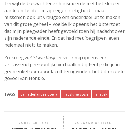
Terwijl de boswachter zich insmeerde met het klei der
aarde en lachte om zijn eigen nietigheid – maar
misschien ook uit vreugde om onderdeel uit te maken
van dit grote geheel – voelde ik opeens het bitterzoet
dat mijn pleegvader heeft gevoeld toen hij nadacht over
zijn naderende einde. En dat had met ‘begrijpen’ even
helemaal niets te maken.
Zo kreeg
Het Sluwe Vosje
er voor mij opeens een
verrassend persoonlijke verhaallijn bij. Eentje die je in
geen enkel operaboek zult terugvinden: het bitterzoete
gevoel van Henkie.
TAGS:
de nederlandse opera
het sluwe vosje
janacek
VORIG ARTIKEL
VOLGEND ARTIKEL