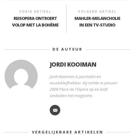
VORIG ARTIKEL
VOLGEND ARTIKEL
REISOPERA ONTROERT
MAHLER-MELANCHOLIE
VOLOP MET LA BOHÈME
IN EEN TV-STUDIO
DE AUTEUR
JORDI KOOIMAN
Jordi Kooiman is journalist en
muziekliefhebber. Hij richtte in januari
2009 Place de l'Opera op en leidt
sindsdien het magazine.
VERGELIJKBARE ARTIKELEN