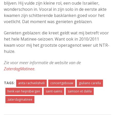
blijven. Hij vulde zijn kleine rol, een oude Israëlier,
wonderschoon in. Vooral in zijn solo in de eerste akte
kwamen zijn schitterende basklanken goed voor het
voetlicht. Dat moment was genieten geblazen.
Genieten geblazen: die kreet geldt wat mij betreft voor
het hele Matinee-seizoen. Want ook in 2010/2011
kwam voor mij het grootste operagenot weer uit NTR-
huize.
Zie voor meer informatie de website van de
ZaterdagMatinee
.
TAGS:
anita rachvelishvili
concertgebouw
giuliano carella
henk van heijnsbergen
saint-saëns
samson et dalila
zaterdagmatinee