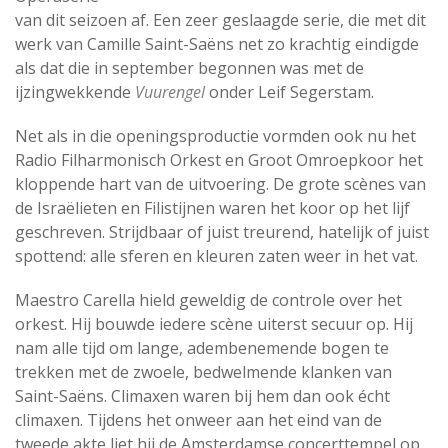
van dit seizoen af. Een zeer geslaagde serie, die met dit
werk van Camille Saint-Saëns net zo krachtig eindigde
als dat die in september begonnen was met de
ijzingwekkende
Vuurengel
onder Leif Segerstam.
Net als in die openingsproductie vormden ook nu het
Radio Filharmonisch Orkest en Groot Omroepkoor het
kloppende hart van de uitvoering. De grote scènes van
de Israëlieten en Filistijnen waren het koor op het lijf
geschreven. Strijdbaar of juist treurend, hatelijk of juist
spottend: alle sferen en kleuren zaten weer in het vat.
Maestro Carella hield geweldig de controle over het
orkest. Hij bouwde iedere scène uiterst secuur op. Hij
nam alle tijd om lange, adembenemende bogen te
trekken met de zwoele, bedwelmende klanken van
Saint-Saëns. Climaxen waren bij hem dan ook écht
climaxen. Tijdens het onweer aan het eind van de
tweede akte liet hij de Amsterdamse concerttempel op