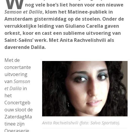
W
nog vele boe’s liet horen voor een nieuwe
Samson et Dalila
, klom het Matinee-publiek in
Amsterdam gistermiddag op de stoelen. Onder de
verrukkelijke leiding van Giuliano Carella gaven
orkest, koor en cast een sublieme uitvoering van
Saint-Saëns’ werk. Met Anita Rachvelishvili als
daverende Dalila.
Met de
concertante
uitvoering
van
Samson
et Dalila
in
het
Concertgeb
ouw sloot de
ZaterdagMa
Anita Rachvelishvili (foto: Salvo Sportato).
tinee zijn
Operaserie