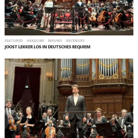
FEATURED
HEADLINE
NIEUWS
RECENSIES
JOOST LEKKER LOS IN DEUTSCHES REQUIEM