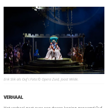
Erik Slik als Ouf I.Foto:© Opera Zuid, Joost Milde.
VERHAAL
Het verhaal gaat over een dwaze koning genaamd Ouf,