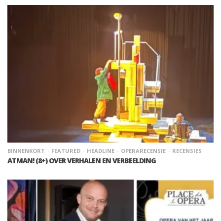
BINNENKORT
FEATURED
HEADLINE
OPERARECENSIE
RECENSIES
ATMAN! (8+) OVER VERHALEN EN VERBEELDING