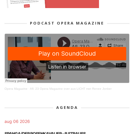
PODCAST OPERA MAGAZINE
Opera Magazine
·
Afl. 23 Opera Magazine over aus LICHT met Renee Jonker
AGENDA
aug 06 2026
SPANGA/DER ROSENKAVALIER – R.STRAUSS