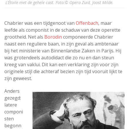
L’Étoile met de gehele cast. Foto:© Opera Zuid, Joost Milde.
Chabrier was een tijdgenoot van
Offenbach
, maar
leefde als componist in de schaduw van deze operette
grootheid. Net als
Borodin
componeerde Chabrier
naast een reguliere baan, in zijn geval als ambtenaar
bij het ministerie van Binnenlandse Zaken in Parijs. Hij
was grotendeels autodidact die zo nu en dan steun
kreeg van vaklui. Dit kan een verklaring zijn voor zijn
originele stijl die achteraf bezien zijn tijd vooruit lijkt te
zijn geweest.
Anders
gezegd:
latere
componi
sten
begonn