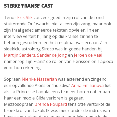
STERKE ‘FRANSE’ CAST
Tenor
Erik Slik
zat zeer goed in zijn rol van de rond
stuiterende Ouf waarbij niet alleen zijn zang, maar ook
zijn fraai gedeclameerde teksten opvielen. In een
interview vertelt hij lang op die Franse zinnen te
hebben gestudeerd en het resultaat was ernaar. Zijn
sidekick, astroloog Siroco was in goede handen bij
Martijn Sanders.
Sander de Jong
en
Jeroen de Vaal
namen ‘op zijn Frans’ de rollen van Hérisson en Tapioca
voor hun rekening.
Sopraan
Nienke Nasserian
was acterend en zingend
een opvallende Aloès en ‘huisdiva’
Anna Emilianova
liet
als La Princesse Laoula eens te meer horen dat er aan
haar een mooie Gilda verloren is gegaan.
Mezzosopraan
Brenda Poupard
tenslotte vertolkte de
broekkrol van Lazuli. Ik was meer onder de indruk van
haar acteertalent dan van haar zang. Met name in de