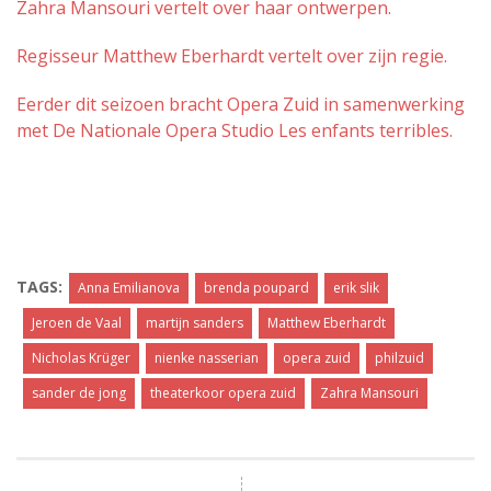
Zahra Mansouri vertelt over haar ontwerpen.
Regisseur Matthew Eberhardt vertelt over zijn regie.
Eerder dit seizoen bracht Opera Zuid in samenwerking
met De Nationale Opera Studio Les enfants terribles.
TAGS:
Anna Emilianova
brenda poupard
erik slik
Jeroen de Vaal
martijn sanders
Matthew Eberhardt
Nicholas Krüger
nienke nasserian
opera zuid
philzuid
sander de jong
theaterkoor opera zuid
Zahra Mansouri