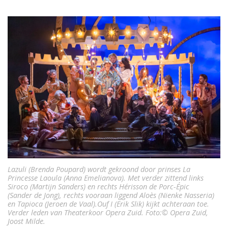
Lazuli (Brenda Poupard) wordt gekroond door prinses La
Princesse Laoula (Anna Emelianova). Met verder zittend links
Siroco (Martijn Sanders) en rechts Hérisson de Porc-Épic
(Sander de Jong), rechts vooraan liggend Aloès (Nienke Nasseria)
en Tapioca (Jeroen de Vaal).Ouf I (Erik Slik) kijkt achteraan toe.
Verder leden van Theaterkoor Opera Zuid. Foto:© Opera Zuid,
Joost Milde.