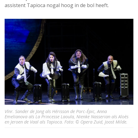
assistent Tapioca nogal hoog in de bol heeft.
Vlnr. Sander de Jong als Hérisson de Porc-Épic, Anna
Emelianova als La Princesse Laoula, Nienke Nasserian als Aloès
en Jeroen de Vaal als Tapioca. Foto: © Opera Zuid, Joost Milde.