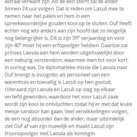
astraal verwant zijn. Als de een sterft zal de ander
binnen 24 uur volgen. Dat is reden om Lazuli mee te
nemen naar het paleis en hem in een
spreekwoordelijke gouden kooi op te sluiten. Ouf heeft
echter nog iets anders aan zijn hoofd dat zo mogelijk
e
nog belangrijker is. Dit is zijn 39
verjaardag en voor
e
zijn 40
moet hij een erfopvolger hebben. Daartoe zal
prinses Laoula aan hem worden uitgehuwelijkt door
een naburig vorstendom, waarmee men tot voor kort
in oorlog was. De diplomatieke missie die Laoula naar
Ouf brengt is incognito als personeel van een
warenhuis en toevallig is Lazuli op hen gestuit.
Uiteraard zijn Laoula en Lazuli op slag op elkaar
verliefd geworden, waardoor het voor Lazuli zaak
wordt zijn kooi te ontvluchten zodat hij er met dat leuke
meisje vandoor kan gaan. Veel verwikkelingen volgen,
de een nog absurder dan de ander, maar uiteindelijk
ziet Ouf af van zijn huwelijk en maakt Lazuli zijn
troonopvolger met Laoula als koningin.