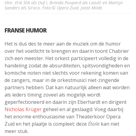
Vlnr. Erik Slik als Ouf I, Brenda Poupard als Lazulli en Martijn
Sanders als Siroco. Foto:© Opera Zuid, Joost Milde.
FRANSE HUMOR
Het is dus des te meer aan de muziek om de humor
over het voetlicht te brengen en daarin toont Chabrier
zich een meester. Het orkest participeert volledig in de
handeling zodat de absurditeiten, spitsvondigheden en
komische noten niet slechts voor rekening komen van
de zangers, maar in de orkestmusici niet-zingende
partners hebben. Dat kan natuurlijk alleen wat worden
als ieders timing zoveel als mogelijk wordt
geperfectioneerd en daarin zijn Eberhardt en dirigent
Nicholas Krüger
geheel en al geslaagd. Voeg daarbij
het enorme enthousiasme van Theaterkoor Opera
Zuid en het plaatje is compleet: deze
Étoile
kan niet
meer stuk.