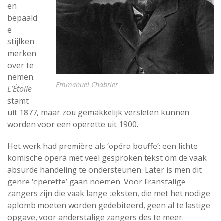
en
bepaald
e
stijlken
merken
over te
nemen.
Emmanuel Chabrier
L’Étoile
stamt
uit 1877, maar zou gemakkelijk versleten kunnen
worden voor een operette uit 1900.
Het werk had première als ‘opéra bouffe’: een lichte
komische opera met veel gesproken tekst om de vaak
absurde handeling te ondersteunen. Later is men dit
genre ‘operette’ gaan noemen. Voor Franstalige
zangers zijn die vaak lange teksten, die met het nodige
aplomb moeten worden gedebiteerd, geen al te lastige
opgave, voor anderstalige zangers des te meer.