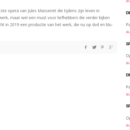
a
e opera van Jules Massenet die tijdens zijn leven in
D
werk, maar wel een must voor liefhebbers die verder kijken
t in 2019 een productie van het werk, die nu op dvd en blu-
Pa
a
S
O
a
D
Pa
a
S
O
a