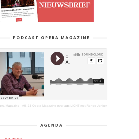
PODCAST OPERA MAGAZINE
era Magazine
·
Afl. 23 Opera Magazine over aus LICHT met Renee Jonker
AGENDA