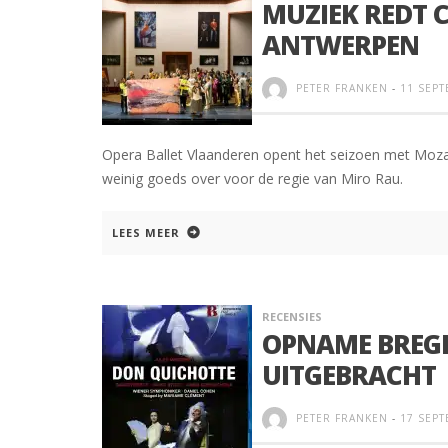
MUZIEK REDT C
ANTWERPEN
PETER FRANKEN
-
11 SEPT
Opera Ballet Vlaanderen opent het seizoen met Mozar
weinig goeds over voor de regie van Miro Rau.
LEES MEER
RECENSIES
OPNAME BREG
UITGEBRACHT
PETER FRANKEN
-
17 SEPT