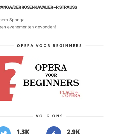
PANGA/DER ROSENKAVALIER – R.STRAUSS
pera Spanga
een evenementen gevonden!
OPERA VOOR BEGINNERS
VOLG ONS
1.3K