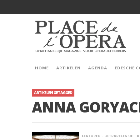
HOME
ARTIKELEN
AGENDA
EDESCHE 
ARTIKELEN GETAGGED
ANNA GORYA
FEATURED
OPERARECENSIE
R