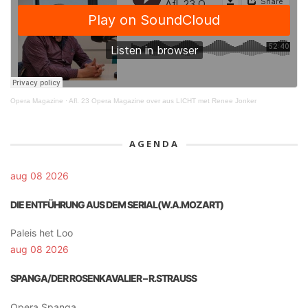
Opera Magazine
·
Afl. 23 Opera Magazine over aus LICHT met Renee Jonker
AGENDA
aug 08 2026
DIE ENTFÜHRUNG AUS DEM SERIAL(W.A.MOZART)
Paleis het Loo
aug 08 2026
SPANGA/DER ROSENKAVALIER – R.STRAUSS
Opera Spanga