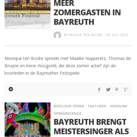
MEER
ZOMERGASTEN IN
BAYREUTH
MONIQUE TEN BOSKE
-
30 JULI 2025
Monique ten Boske spreekt met Maaike Hupperetz, Thomas de
Bruijne en Irene Hoogveld, die deze zomer actief zijn als
koorleden in de Bayreuther Festspiele.
BIOSCOOP OPERA
FEATURED
HEADLINE
OPERARECENSIE
BAYREUTH BRENGT
MEISTERSINGER ALS