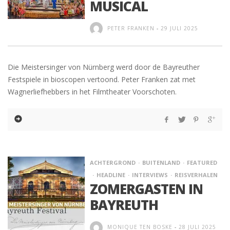
MUSICAL
PETER FRANKEN
-
29 JULI 2025
Die Meistersinger von Nürnberg werd door de Bayreuther
Festspiele in bioscopen vertoond. Peter Franken zat met
Wagnerliefhebbers in het Filmtheater Voorschoten.
ACHTERGROND
BUITENLAND
FEATURED
HEADLINE
INTERVIEWS
REISVERHALEN
ZOMERGASTEN IN
BAYREUTH
MONIQUE TEN BOSKE
-
28 JULI 2025