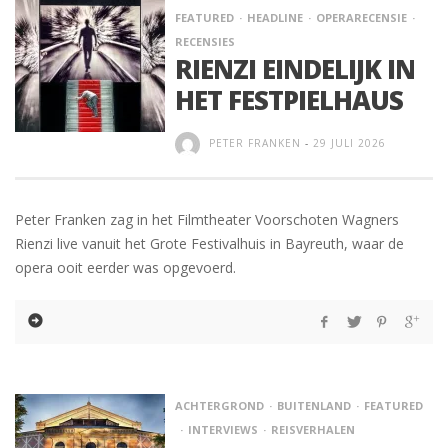
FEATURED
HEADLINE
OPERARECENSIE
RECENSIES
RIENZI EINDELIJK IN
HET FESTPIELHAUS
PETER FRANKEN
-
29 JULI 2026
Peter Franken zag in het Filmtheater Voorschoten Wagners
Rienzi live vanuit het Grote Festivalhuis in Bayreuth, waar de
opera ooit eerder was opgevoerd.
ACHTERGROND
BUITENLAND
FEATURED
INTERVIEWS
REISVERHALEN