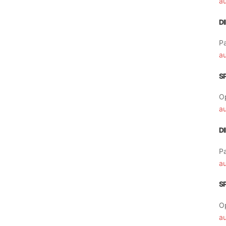
a
D
Pa
a
S
O
a
D
Pa
a
S
O
a