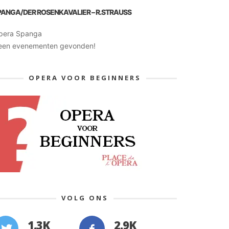
PANGA/DER ROSENKAVALIER – R.STRAUSS
pera Spanga
een evenementen gevonden!
OPERA VOOR BEGINNERS
VOLG ONS
1.3K