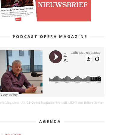
PODCAST OPERA MAGAZINE
era Magazine
·
Afl. 23 Opera Magazine over aus LICHT met Renee Jonker
AGENDA