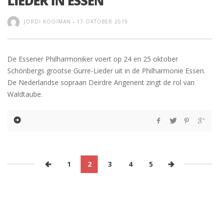
LIEDER IN ESSEN
JORDI KOOIMAN
-
17 OKTOBER 2019
De Essener Philharmoniker voert op 24 en 25 oktober
Schönbergs grootse Gurre-Lieder uit in de Philharmonie Essen.
De Nederlandse sopraan Deirdre Angenent zingt de rol van
Waldtaube.
1
2
3
4
5